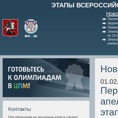
ЭТАПЫ ВСЕРОССИЙ
Ново
Проект
Задани
Приказ
Электр
по 15 
Электр
учебно
Нов
01.02
Пер
апе
Контакты
эта
При обращении на указанные адреса следует