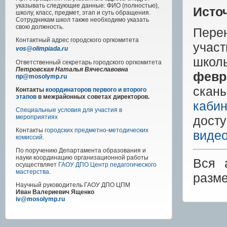
указывать следующие данные: ФИО (полностью),
Исто
школу, класс, предмет, этап и суть обращения.
Сотрудникам школ также необходимо указать
свою должность.
Пере
Контактный адрес
городского
оргкомитета
учас
vos@olimpiada.ru
школ
Ответственный секретарь городского оргкомитета
Петровская Наталья Вячеславовна
февр
np@mosolymp.ru
скан
Контакты
координаторов первого и второго
этапов
в межрайонных советах директоров.
кабин
Специальные условия для участия в
дост
мероприятиях
Контакты
городских предметно-методических
виде
комиссий
.
По поручению Департамента образования и
науки координацию организационной работы
Вся 
осуществляет
ГАОУ ДПО Центр педагогического
мастерства
.
разм
Научный руководитель
ГАОУ ДПО ЦПМ
Иван Валериевич Ященко
iv@mosolymp.ru