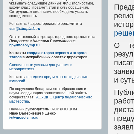
указывать следующие данные: ФИО (полностью),
Пред
школу, класс, предмет, этап и суть обращения.
Сотрудникам школ также необходимо указать
реги
свою должность.
исто
Контактный адрес
городского
оргкомитета
vos@olimpiada.ru
решен
Ответственный секретарь городского оргкомитета
Петровская Наталья Вячеславовна
О те
np@mosolymp.ru
резул
Контакты
координаторов первого и второго
этапов
в межрайонных советах директоров.
писа
Специальные условия для участия в
заявк
мероприятиях
Контакты
городских предметно-методических
и сут
комиссий
.
По поручению Департамента образования и
Публ
науки координацию организационной работы
осуществляет
ГАОУ ДПО Центр педагогического
рабо
мастерства
.
дист
Научный руководитель
ГАОУ ДПО ЦПМ
Иван Валериевич Ященко
пред
iv@mosolymp.ru
заяв