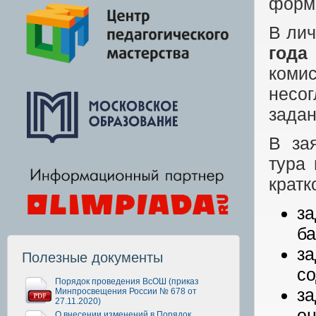
форма
В лич
года
коми
несог
задан
В за
тура 
кратк
за
ба
з
Полезные документы
со
Порядок проведения ВсОШ (приказ
за
Минпросвещения России № 678 от
27.11.2020)
оц
О внесении изменений в Порядок