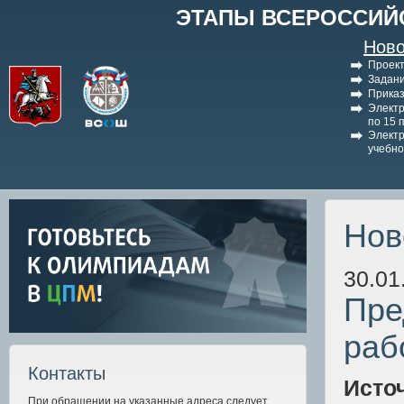
ЭТАПЫ ВСЕРОССИЙ
Ново
Проект
Задани
Приказ
Электр
по 15 
Электр
учебно
Нов
30.01
Пре
раб
Контакты
Исто
При обращении на указанные адреса следует