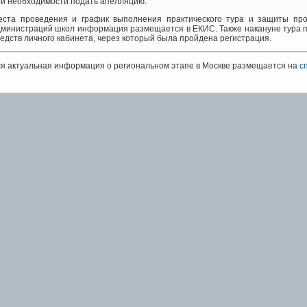
и необходимости подать апелляцию.
еста проведения и график выполнения практического тура и защиты прое
дминистраций школ информация размещается в ЕКИС. Также накануне тура 
едств личного кабинета, через который была пройдена регистрация.
я актуальная информация о региональном этапе в Москве размещается на
с