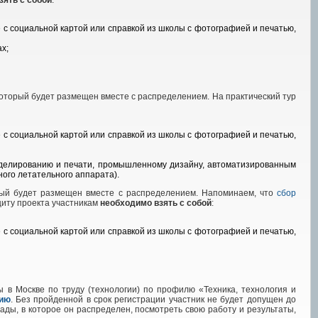
зять с собой
:
 с социальной картой или справкой из школы с фотографией и печатью,
х;
который будет размещен вместе с распределением. На практический тур
 с социальной картой или справкой из школы с фотографией и печатью,
оделированию и печати, промышленному дизайну, автоматизированным
ого летательного аппарата).
орый будет размещен вместе с распределением. Напоминаем, что
сбор
щиту проекта участникам
необходимо взять с собой
:
 с социальной картой или справкой из школы с фотографией и печатью,
 в Москве по труду (технологии) по профилю «Техника, технология и
цию
. Без пройденной в срок регистрации участник не будет допущен до
ады, в которое он распределен, посмотреть свою работу и результаты,