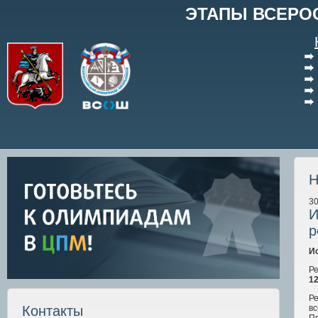
ЭТАПЫ ВСЕРО
Н
30
И
р
И
Ре
1
Ре
вс
Контакты