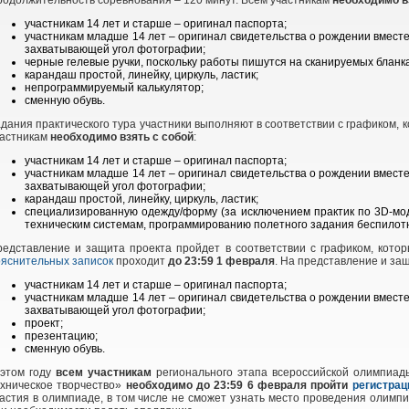
родолжительность соревнования – 120
минут. Всем участникам
необходимо в
участникам 14 лет и старше – оригинал паспорта;
участникам младше 14 лет – оригинал свидетельства о рождении вместе
захватывающей угол фотографии;
черные гелевые ручки, поскольку работы пишутся на сканируемых бланка
карандаш простой, линейку, циркуль, ластик;
непрограммируемый калькулятор;
сменную обувь.
дания практического тура участники выполняют в соответствии с графиком, 
частникам
необходимо взять с собой
:
участникам 14 лет и старше – оригинал паспорта;
участникам младше 14 лет – оригинал свидетельства о рождении вместе
захватывающей угол фотографии;
карандаш простой, линейку, циркуль, ластик;
специализированную одежду/форму (за исключением практик по 3D-м
техническим системам, программированию полетного задания беспилотн
редставление и защита проекта пройдет в соответствии с графиком, кот
ояснительных записок
проходит
до 23:59 1 февраля
. На представление и за
участникам 14 лет и старше – оригинал паспорта;
участникам младше 14 лет – оригинал свидетельства о рождении вместе
захватывающей угол фотографии;
проект;
презентацию;
сменную обувь.
 этом году
всем участникам
регионального этапа всероссийской олимпиады
хническое творчество»
необходимо до 23:59 6 февраля пройти
регистра
астия в олимпиаде, в том числе не сможет узнать место проведения олимпи