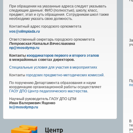
П
При обращении на указанные адреса следует указывать
следующие данные: ФИО (полностью), школу, класс,
предмет, этап и суть обращения. Сотрудникам школ также
необходимо указать свою должность.
Контактный адрес
городского
оргкомитета
vos@olimpiada.ru
Ответственный секретарь городского оргкомитета
За
Петровская Наталья Вячеславовна
у
np@mosolymp.ru
Контакты
координаторов первого и второго этапов
в межрайонных советах директоров.
Специальные условия для участия в мероприятиях
Контакты
городских предметно-методических комиссий
.
П
По поручению Департамента образования и науки
п
координацию организационной работы осуществляет
ГАОУ ДПО Центр педагогического мастерства
.
Научный руководитель
ГАОУ ДПО ЦПМ
Иван Валериевич Ященко
iv@mosolymp.ru
В
те
уч