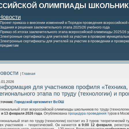
ССИЙСКОЙ ОЛИМПИАДЫ ШКОЛЬНИКО
Новости
Проект приказа о внесении изменений в Порядок проведения всероссийской
Задания и решения заключительного этапа 2025/26 учебного года
Приказ об итогах заключительного этапа всероссийской олимпиады 2025/26 у
Электронные сертификаты для учителей за участие в проверке муниципально
Электронные сертификаты для учителей за участие в проведении и проверке 
предметам
овости
| Главная
.01.2026
нформация для участников профиля «Техника, 
егионального этапа по труду (технологии) и пр
сточник:
Городской оргкомитет ВсОШ
гиональный этап всероссийской олимпиады школьников по труду (технологии
2
и
13
февраля 2026
года
. Опубликована
процедура проведения
туров в Моск
гиональный этап по труду (технологии) состоит из 3 туров: теоретический т
ех участников – теоретический. Он начнется
в 9:00 12 февраля
, регистр