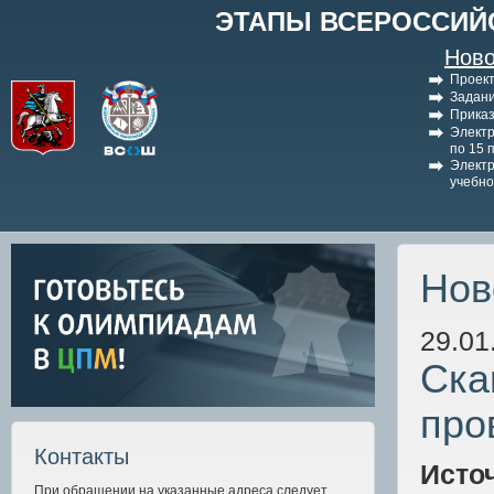
ЭТАПЫ ВСЕРОССИЙ
Ново
Проект
Задани
Приказ
Электр
по 15 
Электр
учебно
Нов
29.01
Ска
про
Контакты
Исто
При обращении на указанные адреса следует