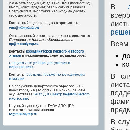
указывать следующие данные: ФИО (полностью),
В
школу, класс, предмет, этап и суть обращения.
Сотрудникам школ также необходимо указать
всер
свою должность.
лист
Контактный адрес
городского
оргкомитета
vos@olimpiada.ru
решен
Ответственный секретарь городского оргкомитета
Петровская Наталья Вячеславовна
Всем 
np@mosolymp.ru
Контакты
координаторов первого и второго
до
этапов
в межрайонных советах директоров.
ко
Специальные условия для участия в
мероприятиях
В сл
Контакты
городских предметно-методических
комиссий
.
лис
По поручению Департамента образования и
науки координацию организационной работы
подд
осуществляет
ГАОУ ДПО Центр педагогического
мастерства
.
фами
Научный руководитель
ГАОУ ДПО ЦПМ
предм
Иван Валериевич Ященко
iv@mosolymp.ru
В слу