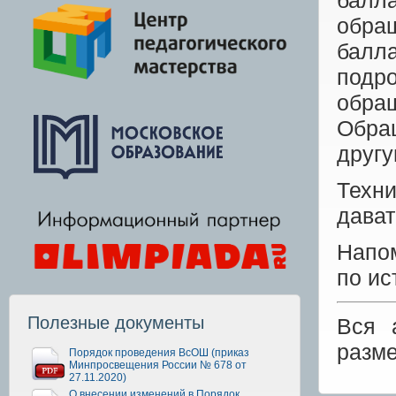
балл
обра
балл
подр
обра
Обра
друг
Техн
дават
Напо
по ис
Полезные документы
Вся 
разм
Порядок проведения ВсОШ (приказ
Минпросвещения России № 678 от
27.11.2020)
О внесении изменений в Порядок