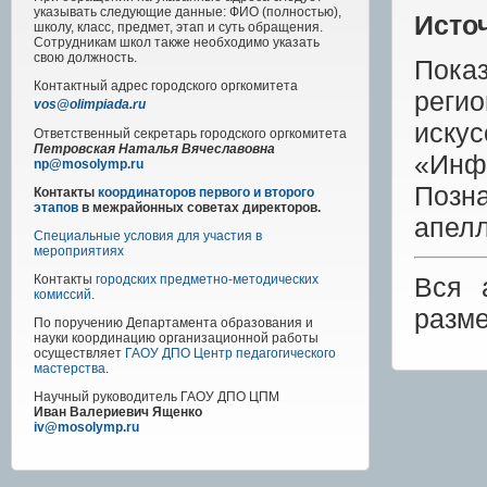
указывать следующие данные: ФИО (полностью),
Исто
школу, класс, предмет, этап и суть обращения.
Сотрудникам школ также необходимо указать
свою должность.
Пока
Контактный адрес
городского
оргкомитета
реги
vos@olimpiada.ru
иску
Ответственный секретарь городского оргкомитета
Петровская Наталья Вячеславовна
«Инф
np@mosolymp.ru
Позн
Контакты
координаторов первого и второго
этапов
в межрайонных советах директоров.
апел
Специальные условия для участия в
мероприятиях
Вся 
Контакты
городских предметно-методических
комиссий
.
разм
По поручению Департамента образования и
науки координацию организационной работы
осуществляет
ГАОУ ДПО Центр педагогического
мастерства
.
Научный руководитель
ГАОУ ДПО ЦПМ
Иван Валериевич Ященко
iv@mosolymp.ru