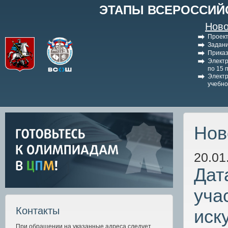
ЭТАПЫ ВСЕРОССИЙ
Ново
Проект
Задани
Приказ
Электр
по 15 
Электр
учебно
Нов
20.01
Дат
уча
Контакты
иск
При обращении на указанные адреса следует