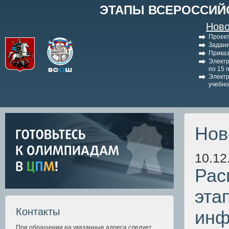
ЭТАПЫ ВСЕРОССИЙ
Ново
Проект
Задани
Приказ
Электр
по 15 
Электр
учебно
Нов
10.12
Рас
эта
Контакты
инф
При обращении на указанные адреса следует