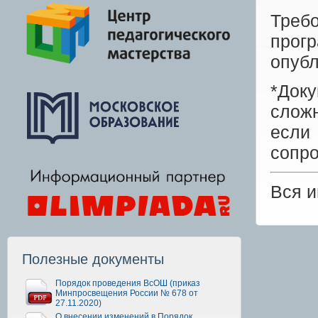
Требо
прог
опуб
*Док
сложн
есл
сопр
Вся 
Полезные документы
Порядок проведения ВсОШ (приказ
Минпросвещения России № 678 от
27.11.2020)
О внесении изменений в Порядок