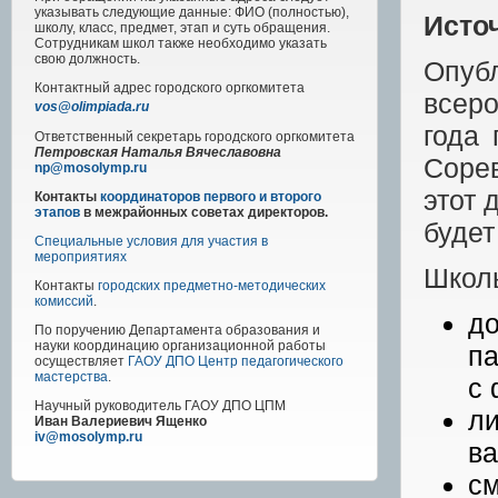
указывать следующие данные: ФИО (полностью),
Исто
школу, класс, предмет, этап и суть обращения.
Сотрудникам школ также необходимо указать
свою должность.
Опуб
Контактный адрес
городского
оргкомитета
всеро
vos@olimpiada.ru
года
Ответственный секретарь городского оргкомитета
Петровская Наталья Вячеславовна
Соре
np@mosolymp.ru
этот 
Контакты
координаторов первого и второго
этапов
в межрайонных советах директоров.
будет
Специальные условия для участия в
мероприятиях
Школь
Контакты
городских предметно-методических
комиссий
.
д
По поручению Департамента образования и
науки координацию организационной работы
па
осуществляет
ГАОУ ДПО Центр педагогического
мастерства
.
с 
Научный руководитель
ГАОУ ДПО ЦПМ
ли
Иван Валериевич Ященко
iv@mosolymp.ru
ва
см