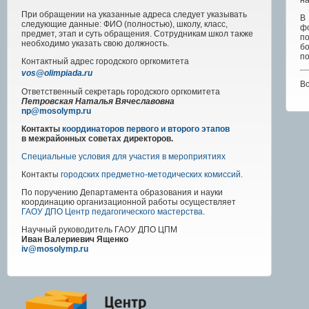
на
При обращении на указанные адреса следует указывать
В
следующие данные: ФИО (полностью), школу, класс,
фо
предмет, этап и суть обращения. Сотрудникам школ также
п
необходимо указать свою должность.
б
по
Контактный адрес
городского
оргкомитета
vos@olimpiada.ru
В
Ответственный секретарь городского оргкомитета
Петровская Наталья Вячеславовна
np@mosolymp.ru
Контакты
координаторов первого и второго этапов
в межрайонных советах директоров.
Специальные условия для участия в мероприятиях
Контакты
городских предметно-методических комиссий
.
По поручению Департамента образования и науки
координацию организационной работы осуществляет
ГАОУ ДПО Центр педагогического мастерства
.
Научный руководитель
ГАОУ ДПО ЦПМ
Иван Валериевич Ященко
iv@mosolymp.ru