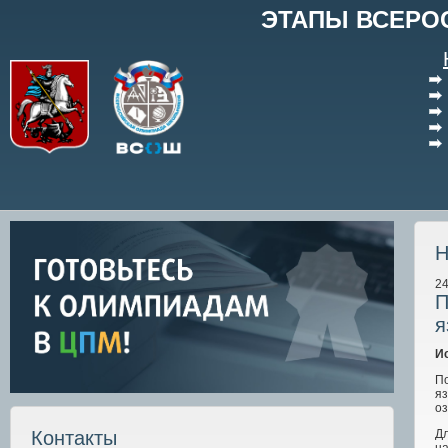
ЭТАПЫ ВСЕРО
Н
24
П
я
И
П
я
оз
Дл
Контакты