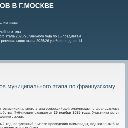
В В Г.МОСКВЕ
 олимпиады
чебного года
го этапа 2025/26 учебного года по 15 предметам
регионального этапа 2025/26 учебного года по 14
ов муниципального этапа по французскому
атов муниципального этапа всероссийской олимпиады по французскому
добства. Публикация ожидается
25 ноября 2025 года
. Участники могут
бщению с жюри.
ный код, полученный в месте проведения олимпиады, под которым был