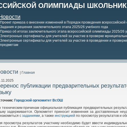
ССИЙСКОЙ ОЛИМПИАДЫ ШКОЛЬНИКО
Новости
Проект приказа о внесении изменений в Порядок проведения всероссийской
Задания и решения заключительного этапа 2025/26 учебного года
Приказ об итогах заключительного этапа всероссийской олимпиады 2025/26 у
Электронные сертификаты для учителей за участие в проверке муниципально
Электронные сертификаты для учителей за участие в проведении и проверке 
предметам
овости
| Главная
.11.2025
еренос публикации предварительных результат
зыку
сточник:
Городской оргкомитет ВсОШ
о техническим причинам официальная публикация предварительных результ
зыку задерживается. Оргкомитет приносит извинения за доставленные неу
накомиться с
заданиями
, а также
инструкцией
по просмотру результатов и о
я просмотра результатов участнику необходимо будет ввести индивидуаль