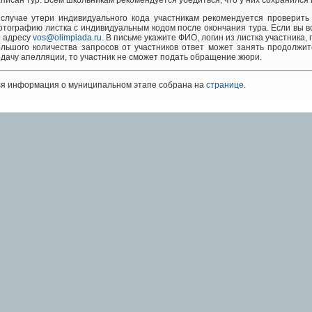
писан тур. Всем школьникам рекомендуется убедиться, что у них сохранился
 случае утери индивидуального кода участникам рекомендуется проверить
тографию листка с индивидуальным кодом после окончания тура. Если вы вс
о адресу
vos@olimpiada.ru
. В письме укажите ФИО, логин из листка участника,
ольшого количества запросов от участников ответ может занять продолжи
дачу апелляции, то участник не сможет подать обращение жюри.
ся информация о муниципальном этапе собрана на
странице
.