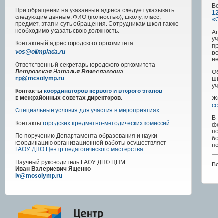
Во
При обращении на указанные адреса следует указывать
1
следующие данные: ФИО (полностью), школу, класс,
«
предмет, этап и суть обращения. Сотрудникам школ также
необходимо указать свою должность.
А
у
Контактный адрес
городского
оргкомитета
пр
vos@olimpiada.ru
ре
не
Ответственный секретарь городского оргкомитета
Петровская Наталья Вячеславовна
О
np@mosolymp.ru
ш
уч
Контакты
координаторов первого и второго этапов
в межрайонных советах директоров.
Жю
с
Специальные условия для участия в мероприятиях
В
Контакты
городских предметно-методических комиссий
.
фо
п
По поручению Департамента образования и науки
б
координацию организационной работы осуществляет
по
ГАОУ ДПО Центр педагогического мастерства
.
Научный руководитель
ГАОУ ДПО ЦПМ
В
Иван Валериевич Ященко
iv@mosolymp.ru