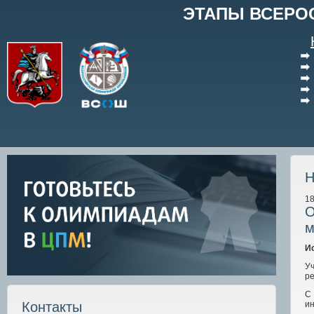
ЭТАПЫ ВСЕРО
Н
18
О
м
И
У
ре
С
ин
Контакты