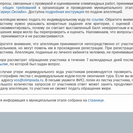
просы, связанные с проверкой и оцениванием олимпиадных работ, принимают
2 общих требований
к организации и проведению муниципального этап
Сириус.Онлайн»
. Доступна
подробная инструкция
по подаче апелляций.
пелляцию можно подать по индивидуальному коду по
ссылке
. Обратите вним
частнику нужно указывать конкретные задания или критерии, с оценкой 
окомментировать, почему он считает выставленный балл некорректным и ка
шения жюри могло бы перепроверить и оценить. Напоминаем, что вопросы 
 принимаются и не рассматриваются.
братите внимание, что апелляции принимаются непосредственно от участн
кольников, но могут помочь им в прохождении регистрации. При регистра
астника. Апелляции, поданные из личного кабинета человека, не принимавше
ри рассмотрит обращение участника в течение 7 календарных дней после 
сылке
, по которой был задан вопрос.
 случае утери индивидуального кода участникам рекомендуется проверить
тографию листка с индивидуальным кодом после окончания тура. Если вы вс
о адресу
vos@olimpiada.ru
. В письме укажите ФИО, логин из листка участника,
ольшого количества запросов от участников ответ может занять продолжи
дачу апелляции, то участник не сможет подать обращение жюри.
ся информация о муниципальном этапе собрана на
странице
.