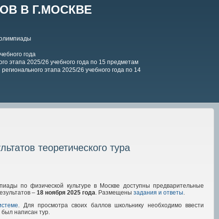
В В Г.МОСКВЕ
 олимпиады
чебного года
го этапа 2025/26 учебного года по 15 предметам
регионального этапа 2025/26 учебного года по 14
ьтатов теоретического тура
мпиады по физической культуре в Москве доступны предварительные
езультатов –
18 ноября 2025 года
. Размещены
задания и ответы
.
истеме
. Для просмотра своих баллов школьнику необходимо ввести
 был написан тур.