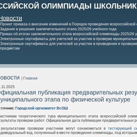
ССИЙСКОЙ ОЛИМПИАДЫ ШКОЛЬНИКО
Новости
Проект приказа о внесении изменений в Порядок проведения всероссийской
Задания и решения заключительного этапа 2025/26 учебного года
Приказ об итогах заключительного этапа всероссийской олимпиады 2025/26 у
Электронные сертификаты для учителей за участие в проверке муниципально
Электронные сертификаты для учителей за участие в проведении и проверке 
предметам
овости
| Главная
.11.2025
фициальная публикация предварительных резул
униципального этапа по физической культуре
сточник:
Городской оргкомитет ВсОШ
частникам теоретического тура муниципального этапа всероссийской оли
зультаты проверки работ. Официальная дата публикации предварительных р
 результатами проверки участники могут ознакомиться в
тестирующей с
дивидуальный код, полученный в месте проведения олимпиады, под которым