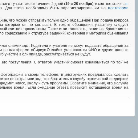
ся от участников в течение 2 дней (
19 и 20 ноября
), в соответствии с
п.
а. Для этого необходимо быть зарегистрированным на
платформе
ание, что можно отправить только одно обращение! При подаче вопроса
за которые он не согласен. В тексте обращения участнику следует
кой считает правильным. Также стоит записать, какие соображения из
по содержанию и структуре заданий, критериев и методики оценивания
иков олимпиады. Родители и учителя не могут подавать обращения за
ции на платформе «Сириус.Онлайн» указываются ФИО и другие данные
го участие в олимпиаде, рассматриваться не будут.
его поступления. С ответом участник сможет ознакомиться по той же
 фотографии в своем телефоне, в инструкциях предлагалось сделать
е же не сохранили код, то обратитесь в службу технической поддержки
 предмет, класс, школу и суть проблемы. Обратите внимание, что в случае
тельное время. Если ожидание ответа превысит оставшееся время на