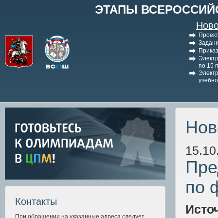
ЭТАПЫ ВСЕРОССИЙ
Ново
Проект
Задани
Приказ
Электр
по 15 
Электр
учебно
Нов
15.10
Пре
по 
Контакты
Исто
При обращении на указанные адреса следует