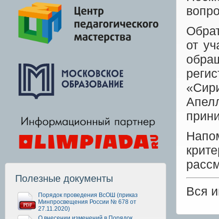
вопр
Обрат
от уч
обра
реги
«Сир
Апел
прини
Напо
крит
рассм
Полезные документы
Вся 
Порядок проведения ВсОШ (приказ
Минпросвещения России № 678 от
27.11.2020)
О внесении изменений в Порядок