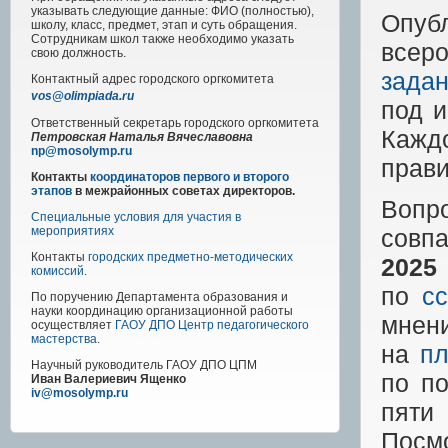
указывать следующие данные: ФИО (полностью),
Опуб
школу, класс, предмет, этап и суть обращения.
Сотрудникам школ также необходимо указать
всеро
свою должность.
зада
Контактный адрес
городского
оргкомитета
vos@olimpiada.ru
под 
Ответственный секретарь городского оргкомитета
Кажд
Петровская Наталья Вячеславовна
np@mosolymp.ru
прави
Контакты
координаторов первого и второго
этапов
в межрайонных советах директоров.
Вопр
Специальные условия для участия в
совп
мероприятиях
Контакты
городских предметно-методических
2025
комиссий
.
по
с
По поручению Департамента образования и
науки координацию организационной работы
мнен
осуществляет
ГАОУ ДПО Центр педагогического
мастерства
.
на
пл
Научный руководитель
ГАОУ ДПО ЦПМ
по п
Иван Валериевич Ященко
iv@mosolymp.ru
пяти
Посм