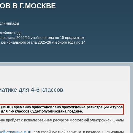
В В Г.МОСКВЕ
 олимпиады
чебного года
го этапа 2025/26 учебного года по 15 предметам
регионального этапа 2025/26 учебного года по 14
атике для 4-6 классов
 (МЭШ) временно приостановлено прохождение регистрации и туров
для 4-6 классов будет опубликована позднее.
кве пройдет
с использованием ресурсов Московской электронной школы
ной странице МЭШ
под своей учетной записью, в разделе «Олимпиады