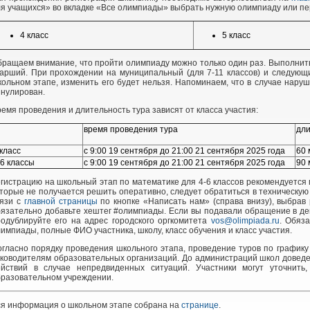
я учащихся» во вкладке «Все олимпиады» выбрать нужную олимпиаду или пер
4 класс
5 класс
ращаем внимание, что пройти олимпиаду можно только один раз. Выполнить
арший. При прохождении на муниципальный (для 7-11 классов) и следующи
ольном этапе, изменить его будет нельзя. Напоминаем, что в случае нар
нулирован.
емя проведения и длительность тура зависят от класса участия:
время проведения тура
дли
 класс
с 9:00 19 сентября до 21:00 21 сентября 2025 года
60 
-6 классы
с 9:00 19 сентября до 21:00 21 сентября 2025 года
90 
гистрацию на школьный этап по математике для 4-6 классов рекомендуется
торые не получается решить оперативно, следует обратиться в техническ
вязи с
главной страницы
по кнопке «Написать нам» (справа внизу), выбрав
язательно добавьте хештег #олимпиады. Если вы подавали обращение в ден
одублируйте его на адрес городского оргкомитета
vos@olimpiada.ru
. Обяз
импиады, полные ФИО участника, школу, класс обучения и класс участия.
гласно порядку проведения школьного этапа, проведение туров по график
уководителям образовательных организаций. До администраций школ довед
ействий в случае непредвиденных ситуаций. Участники могут уточнить
бразовательном учреждении.
ся информация о школьном этапе собрана на
странице
.