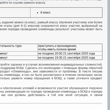
ейти по ссылке нужного класса:
6 класс
 задания можно за класс, равный классу обучения участника или более
е этапы (для 9-11 классов) сохраняется класс участия, выбранный на
ушения порядка проведения олимпиады результат участника может быть
тельность тура
приступить к прохождению,
чтобы иметь полное время
минут
не позднее 20:00 21 сентября 2025 года
минут
не позднее 19:30 21 сентября 2025 года
 пройти заранее и в случае возникновения индивидуальных сложностей,
ую поддержку МЭШ. Сделать это необходимо с помощью формы обратной
 раздел «Олимпиады», вне зависимости от проблемы. В тексте письма
ь олимпиады, и оно не было рассмотрено в течение нескольких часов,
ательно укажите номер обращения в МЭШ, а также уточните предмет
у и обеспечение условий и возможности участия обучающихся поручено
ены рекомендации по порядку проведения олимпиады в МЭШ и порядку
, как они должны действовать в той или иной ситуации, в своем