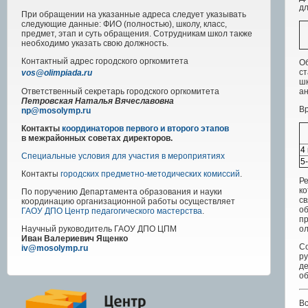
дл
При обращении на указанные адреса следует указывать
следующие данные: ФИО (полностью), школу, класс,
предмет, этап и суть обращения. Сотрудникам школ также
необходимо указать свою должность.
Контактный адрес
городского
оргкомитета
Об
ст
vos@olimpiada.ru
шк
ан
Ответственный секретарь городского оргкомитета
Петровская Наталья Вячеславовна
Вр
np@mosolymp.ru
Контакты
координаторов первого и второго этапов
в межрайонных советах директоров.
4
Специальные условия для участия в мероприятиях
5
Контакты
городских предметно-методических комиссий
.
Ре
ко
По поручению Департамента образования и науки
с
координацию организационной работы осуществляет
об
ГАОУ ДПО Центр педагогического мастерства
.
пр
ол
Научный руководитель
ГАОУ ДПО ЦПМ
Иван Валериевич Ященко
Со
iv@mosolymp.ru
р
д
о
В