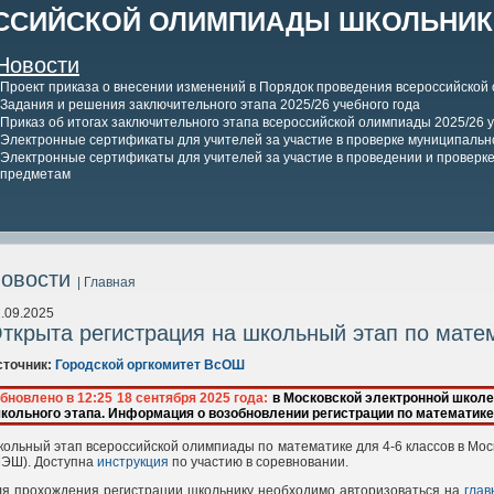
ССИЙСКОЙ ОЛИМПИАДЫ ШКОЛЬНИКО
Новости
Проект приказа о внесении изменений в Порядок проведения всероссийской
Задания и решения заключительного этапа 2025/26 учебного года
Приказ об итогах заключительного этапа всероссийской олимпиады 2025/26 у
Электронные сертификаты для учителей за участие в проверке муниципально
Электронные сертификаты для учителей за участие в проведении и проверке 
предметам
овости
| Главная
.09.2025
ткрыта регистрация на школьный этап по матем
сточник:
Городской оргкомитет ВсОШ
бновлено в 12:25 18 сентября 2025 года:
в Московской электронной школе
кольного этапа. Информация о возобновлении регистрации по математике 
ольный этап всероссийской олимпиады по математике для 4-6 классов в Мос
МЭШ). Доступна
инструкция
по участию в соревновании.
ля прохождения регистрации школьнику необходимо авторизоваться на
глав