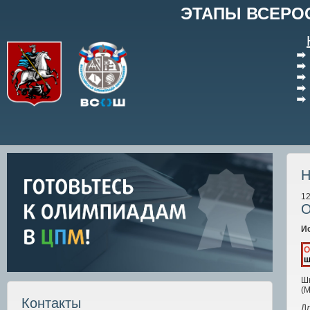
ЭТАПЫ ВСЕРО
Н
12
О
И
О
ш
Шк
(
Контакты
Д