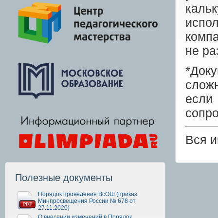
каль
испо
компа
не ра
*Док
сложн
есл
сопр
Вся 
Полезные документы
Порядок проведения ВсОШ (приказ
Минпросвещения России № 678 от
27.11.2020)
О внесении изменений в Порядок