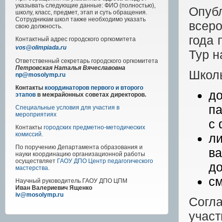
указывать следующие данные: ФИО (полностью),
Опуб
школу, класс, предмет, этап и суть обращения.
Сотрудникам школ также необходимо указать
всеро
свою должность.
года 
Контактный адрес
городского
оргкомитета
vos@olimpiada.ru
Тур н
Ответственный секретарь городского оргкомитета
Петровская Наталья Вячеславовна
Школь
np@mosolymp.ru
Контакты
координаторов первого и второго
д
этапов
в межрайонных советах директоров.
па
Специальные условия для участия в
мероприятиях
с 
Контакты
городских предметно-методических
комиссий
.
л
По поручению Департамента образования и
в
науки координацию организационной работы
осуществляет
ГАОУ ДПО Центр педагогического
до
мастерства
.
см
Научный руководитель
ГАОУ ДПО ЦПМ
Иван Валериевич Ященко
iv@mosolymp.ru
Согл
учас