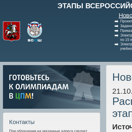
ЭТАПЫ ВСЕРОССИЙ
Ново
Проект
Задани
Приказ
Электр
по 15 
Электр
учебно
Нов
21.10
Рас
эта
Контакты
Исто
При обращении на указанные адреса следует