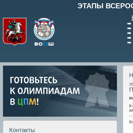
ЭТАПЫ ВСЕРО
Н
20
П
И
В
да
В
Контакты