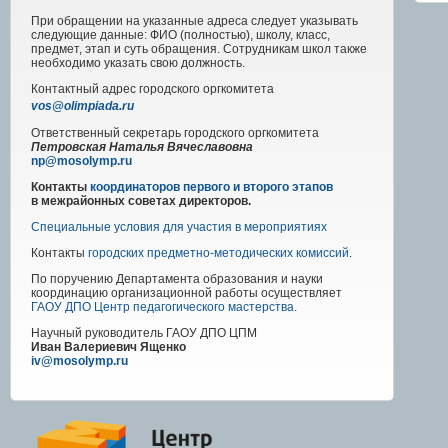
При обращении на указанные адреса следует указывать
следующие данные: ФИО (полностью), школу, класс,
предмет, этап и суть обращения. Сотрудникам школ также
необходимо указать свою должность.
Контактный адрес
городского
оргкомитета
vos@olimpiada.ru
Ответственный секретарь городского оргкомитета
Петровская Наталья Вячеславовна
np@mosolymp.ru
Контакты
координаторов первого и второго этапов
в межрайонных советах директоров.
Специальные условия для участия в мероприятиях
Контакты
городских предметно-методических комиссий
.
По поручению Департамента образования и науки
координацию организационной работы осуществляет
ГАОУ ДПО Центр педагогического мастерства
.
Научный руководитель
ГАОУ ДПО ЦПМ
Иван Валериевич Ященко
iv@mosolymp.ru