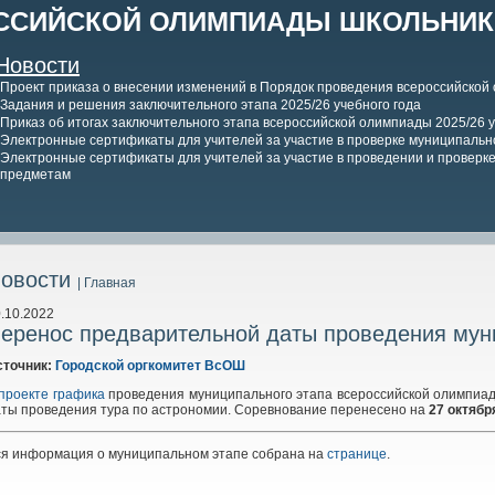
ССИЙСКОЙ ОЛИМПИАДЫ ШКОЛЬНИКО
Новости
Проект приказа о внесении изменений в Порядок проведения всероссийской
Задания и решения заключительного этапа 2025/26 учебного года
Приказ об итогах заключительного этапа всероссийской олимпиады 2025/26 у
Электронные сертификаты для учителей за участие в проверке муниципально
Электронные сертификаты для учителей за участие в проведении и проверке 
предметам
овости
| Главная
.10.2022
еренос предварительной даты проведения мун
сточник:
Городской оргкомитет ВсОШ
проекте графика
проведения муниципального этапа всероссийской олимпиады
ты проведения тура по астрономии. Соревнование перенесено на
27 октябр
ся информация о муниципальном этапе собрана на
странице
.