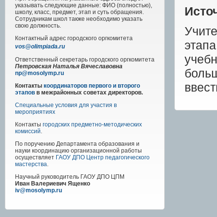
указывать следующие данные: ФИО (полностью),
Исто
школу, класс, предмет, этап и суть обращения.
Сотрудникам школ также необходимо указать
свою должность.
Учите
Контактный адрес
городского
оргкомитета
этап
vos@olimpiada.ru
учеб
Ответственный секретарь городского оргкомитета
Петровская Наталья Вячеславовна
больш
np@mosolymp.ru
ввест
Контакты
координаторов первого и второго
этапов
в межрайонных советах директоров.
Специальные условия для участия в
мероприятиях
Контакты
городских предметно-методических
комиссий
.
По поручению Департамента образования и
науки координацию организационной работы
осуществляет
ГАОУ ДПО Центр педагогического
мастерства
.
Научный руководитель
ГАОУ ДПО ЦПМ
Иван Валериевич Ященко
iv@mosolymp.ru