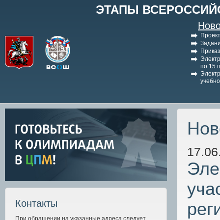
ЭТАПЫ ВСЕРОССИЙ
Ново
Проект
Задани
Приказ
Электр
по 15 
Электр
учебно
Нов
17.06
Эле
уча
Контакты
рег
При обращении на указанные адреса следует