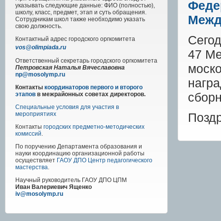
Феде
указывать следующие данные: ФИО (полностью),
школу, класс, предмет, этап и суть обращения.
Межд
Сотрудникам школ также необходимо указать
свою должность.
Сегод
Контактный адрес
городского
оргкомитета
vos@olimpiada.ru
47 М
Ответственный секретарь городского оргкомитета
моско
Петровская Наталья Вячеславовна
np@mosolymp.ru
награ
Контакты
координаторов первого и второго
сборн
этапов
в межрайонных советах директоров.
Специальные условия для участия в
Поздр
мероприятиях
Контакты
городских предметно-методических
комиссий
.
По поручению Департамента образования и
науки координацию организационной работы
осуществляет
ГАОУ ДПО Центр педагогического
мастерства
.
Научный руководитель
ГАОУ ДПО ЦПМ
Иван Валериевич Ященко
iv@mosolymp.ru