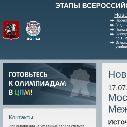
ЭТАПЫ ВСЕРОССИЙ
Ново
Проект
Задани
Приказ
Электр
по 15 
Электр
учебно
Нов
17.07
Мос
Меж
Контакты
Исто
При обращении на указанные адреса следует