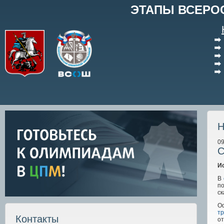
ЭТАПЫ ВСЕРО
Н
09
С
И
В
по
ск
О
т
Контакты
от