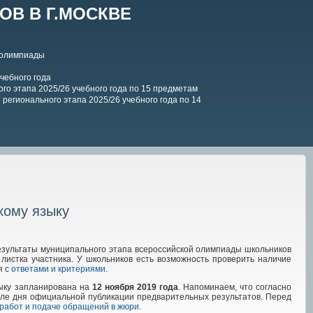
В В Г.МОСКВЕ
 олимпиады
чебного года
го этапа 2025/26 учебного года по 15 предметам
регионального этапа 2025/26 учебного года по 14
кому языку
езультаты муниципального этапа всероссийской олимпиады школьников
 листка участника. У школьников есть возможность проверить наличие
я с
ответами и критериями
.
зыку запланирована на
12 ноября 2019 года
. Напоминаем, что согласно
сле дня официальной публикации предварительных результатов. Перед
 работ и подаче обращений в жюри
.