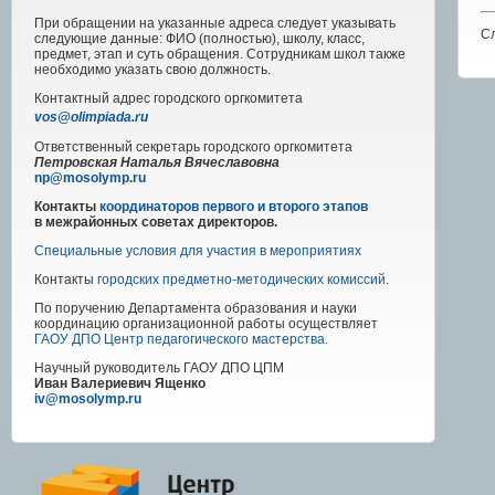
При обращении на указанные адреса следует указывать
С
следующие данные: ФИО (полностью), школу, класс,
предмет, этап и суть обращения. Сотрудникам школ также
необходимо указать свою должность.
Контактный адрес
городского
оргкомитета
vos@olimpiada.ru
Ответственный секретарь городского оргкомитета
Петровская Наталья Вячеславовна
np@mosolymp.ru
Контакты
координаторов первого и второго этапов
в межрайонных советах директоров.
Специальные условия для участия в мероприятиях
Контакты
городских предметно-методических комиссий
.
По поручению Департамента образования и науки
координацию организационной работы осуществляет
ГАОУ ДПО Центр педагогического мастерства
.
Научный руководитель
ГАОУ ДПО ЦПМ
Иван Валериевич Ященко
iv@mosolymp.ru