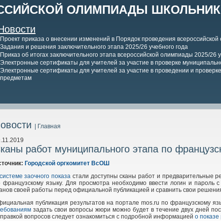
ССИЙСКОЙ ОЛИМПИАДЫ ШКОЛЬНИКО
Новости
Проект приказа о внесении изменений в Порядок проведения всероссийской
Задания и решения заключительного этапа 2025/26 учебного года
Приказ об итогах заключительного этапа всероссийской олимпиады 2025/26 у
Электронные сертификаты для учителей за участие в проверке муниципально
Электронные сертификаты для учителей за участие в проведении и проверке 
предметам
овости
| Главная
.11.2019
каны работ муниципального этапа по французс
сточник:
Городской оргкомитет ВсОШ
системе заочного показа
стали доступны сканы работ и предварительные р
 французскому языку. Для просмотра необходимо ввести логин и пароль с
анов своей работы перед официальной публикацией и сравнить свои решени
фициальная публикация результатов на портале mos.ru по французскому я
ребованиям
задать свои вопросы жюри можно будет в течение двух дней по
правкой вопросов следует ознакомиться с подробной информацией
о показе