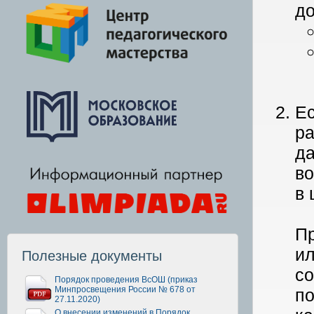
до
Е
р
д
в
в 
П
и
Полезные документы
с
Порядок проведения ВсОШ (приказ
Минпросвещения России № 678 от
п
27.11.2020)
О внесении изменений в Порядок