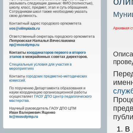
оли
указывать следующие данные: ФИО (полностью),
школу, класс, предмет, этап и суть обращения.
Сотрудникам школ также необходимо указать
Муниц
свою должность.
Контактный адрес
городского
оргкомитета
Архивная с
vos@olimpiada.ru
Ответственный секретарь городского оргкомитета
Петровская Наталья Вячеславовна
np@mosolymp.ru
Описа
Контакты
координаторов первого и второго
этапов
в межрайонных советах директоров.
прове
Специальные условия для участия в
мероприятиях
Перед
Контакты
городских предметно-методических
именн
комиссий
.
По поручению Департамента образования и
служб
науки координацию организационной работы
осуществляет
ГАОУ ДПО Центр педагогического
Проце
мастерства
.
предв
Научный руководитель
ГАОУ ДПО ЦПМ
Иван Валериевич Ященко
публи
iv@mosolymp.ru
В