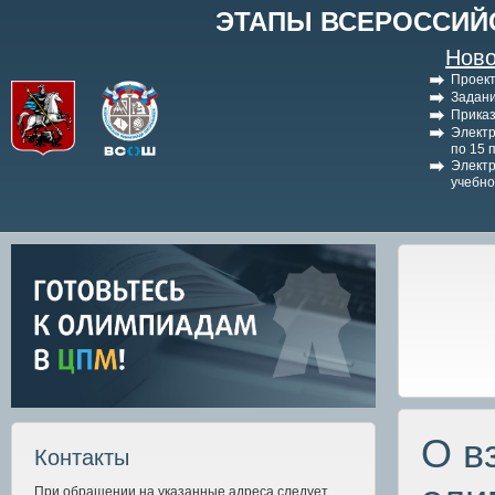
ЭТАПЫ ВСЕРОССИЙ
Ново
Проект
Задани
Приказ
Электр
по 15 
Электр
учебно
О в
Контакты
При обращении на указанные адреса следует