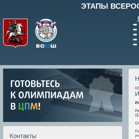
ЭТАПЫ ВСЕРО
Н
02
И
И
Р
(
1
О
Пи
Контакты
уч