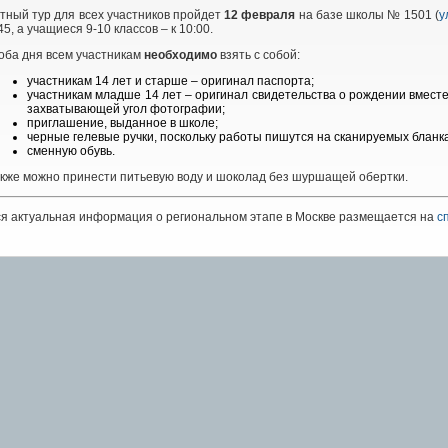
тный тур для всех участников пройдет
12
февраля
на базе школы № 1501 (
у
45, а учащиеся 9-10 классов – к 10:00.
оба дня всем участникам
необходимо
взять с собой:
участникам 14 лет и старше – оригинал паспорта;
участникам младше 14 лет – оригинал свидетельства о рождении вместе
захватывающей угол фотографии;
приглашение, выданное в школе;
черные гелевые ручки, поскольку работы пишутся на сканируемых бланка
сменную обувь.
кже можно принести питьевую воду и шоколад без шуршащей обертки.
я актуальная информация о региональном этапе в Москве размещается на
с