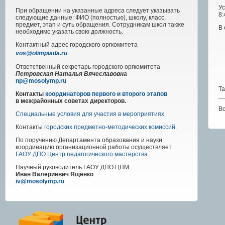
Ус
При обращении на указанные адреса следует указывать
8:
следующие данные: ФИО (полностью), школу, класс,
предмет, этап и суть обращения. Сотрудникам школ также
В 
необходимо указать свою должность.
Контактный адрес
городского
оргкомитета
vos@olimpiada.ru
Ответственный секретарь городского оргкомитета
Петровская Наталья Вячеславовна
np@mosolymp.ru
Та
Контакты
координаторов первого и второго этапов
в межрайонных советах директоров.
Вс
Специальные условия для участия в мероприятиях
Контакты
городских предметно-методических комиссий
.
По поручению Департамента образования и науки
координацию организационной работы осуществляет
ГАОУ ДПО Центр педагогического мастерства
.
Научный руководитель
ГАОУ ДПО ЦПМ
Иван Валериевич Ященко
iv@mosolymp.ru