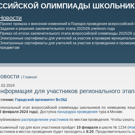
ССИЙСКОЙ ОЛИМПИАДЫ ШКОЛЬНИКО
Новости
Проект приказа о внесении изменений в Порядок проведения всероссийской
Задания и решения заключительного этапа 2025/26 учебного года
Приказ об итогах заключительного этапа всероссийской олимпиады 2025/26 у
Электронные сертификаты для учителей за участие в проверке муниципально
Электронные сертификаты для учителей за участие в проведении и проверке 
предметам
овости
| Главная
.02.2024
нформация для участников регионального этап
сточник:
Городской оргкомитет ВсОШ
егиональный этап всероссийской олимпиады школьников по немецкому язык
2
февраля 2024
года
). Доступна
процедура проведения
тура в Москве.
публиковано
распределение участников
по местам проведения. Чтобы узнать
сьменный тур для всех участников пройдет
10
февраля
в школе № 1234 (
Нов
астников в местах проведения будет проходить
с 8:20
. Продолжительность со