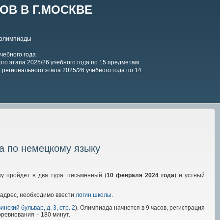
В В Г.МОСКВЕ
 олимпиады
чебного года
го этапа 2025/26 учебного года по 15 предметам
регионального этапа 2025/26 учебного года по 14
а по немецкому языку
у пройдет в два тура: письменный (
10
февраля 2024
года
) и устный
 адрес, необходимо ввести
логин школы
.
инский бульвар, д. 3, стр. 2
). Олимпиада начнется в 9 часов, регистрация
ревнования – 180 минут.