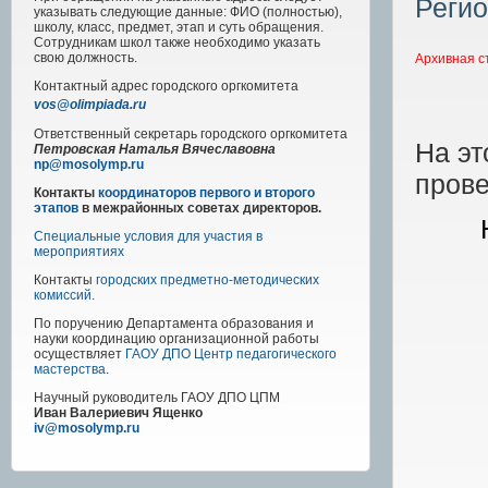
Регио
указывать следующие данные: ФИО (полностью),
школу, класс, предмет, этап и суть обращения.
Сотрудникам школ также необходимо указать
свою должность.
Архивная с
Контактный адрес
городского
оргкомитета
vos@olimpiada.ru
Ответственный секретарь городского оргкомитета
На эт
Петровская Наталья Вячеславовна
np@mosolymp.ru
прове
Контакты
координаторов первого и второго
этапов
в межрайонных советах директоров.
Специальные условия для участия в
мероприятиях
Контакты
городских предметно-методических
комиссий
.
По поручению Департамента образования и
науки координацию организационной работы
осуществляет
ГАОУ ДПО Центр педагогического
мастерства
.
Научный руководитель
ГАОУ ДПО ЦПМ
Иван Валериевич Ященко
iv@mosolymp.ru