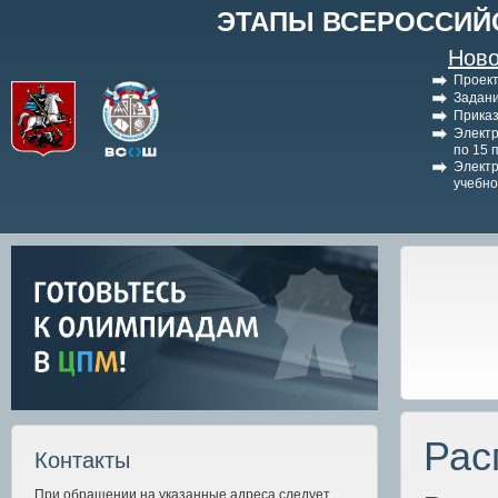
ЭТАПЫ ВСЕРОССИЙ
Ново
Проект
Задани
Приказ
Электр
по 15 
Электр
учебно
Рас
Контакты
При обращении на указанные адреса следует