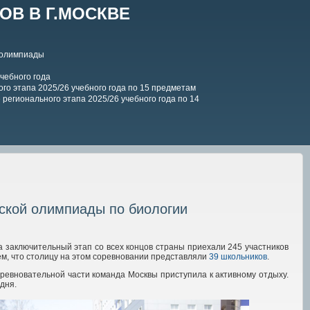
В В Г.МОСКВЕ
 олимпиады
чебного года
го этапа 2025/26 учебного года по 15 предметам
регионального этапа 2025/26 учебного года по 14
ской олимпиады по биологии
а заключительный этап со всех концов страны приехали 245 участников
ем, что столицу на этом соревновании представляли
39 школьников
.
оревновательной части команда Москвы приступила к активному отдыху.
дня.