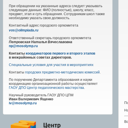
При обращении на указанные адреса следует указывать
следующие данные: ФИО (полностью), школу, класс,
предмет, этап и суть обращения. Сотрудникам школ также
необходимо указать свою должность.
Контактный адрес
городского
оргкомитета
vos@olimpiada.ru
Ответственный секретарь городского оргкомитета
Петровская Наталья Вячеславовна
np@mosolymp.ru
Контакты
координаторов первого и второго этапов
в межрайонных советах директоров.
Специальные условия для участия в мероприятиях
Контакты
городских предметно-методических комиссий
.
По поручению Департамента образования и науки
координацию организационной работы осуществляет
ГАОУ ДПО Центр педагогического мастерства
.
Научный руководитель
ГАОУ ДПО ЦПМ
Иван Валериевич Ященко
По
iv@mosolymp.ru
Н
В