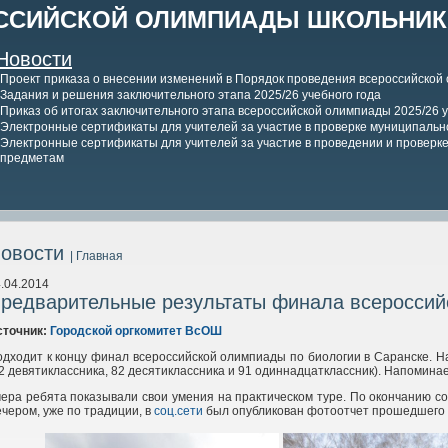
ССИЙСКОЙ ОЛИМПИАДЫ ШКОЛЬНИКО
Новости
Проект приказа о внесении изменений в Порядок проведения всероссийской
Задания и решения заключительного этапа 2025/26 учебного года
Приказ об итогах заключительного этапа всероссийской олимпиады 2025/26 у
Электронные сертификаты для учителей за участие в проверке муниципально
Электронные сертификаты для учителей за участие в проведении и проверке 
предметам
овости
| Главная
.04.2014
редварительные результаты финала всероссий
сточник:
Городской оргкомитет ВсОШ
дходит к концу финал всероссийской олимпиады по биологии в Саранске. Н
2 девятиклассника, 82 десятиклассника и 91 одиннадцатклассник). Напомина
ера ребята показывали свои умения на практическом туре. По окончанию с
чером, уже по традиции, в
соц.сети
был опубликован фотоотчет прошедшего 