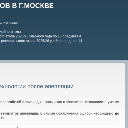
В В Г.МОСКВЕ
 олимпиады
чебного года
го этапа 2025/26 учебного года по 15 предметам
регионального этапа 2025/26 учебного года по 14
технологии после апелляции
сероссийской олимпиады школьников в Москве по технологии с учетом
 результатов апелляции. В случае обнаружения ошибок необходимо
до
.ru
.