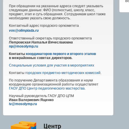
Вс
При обращении на указанные адреса следует указывать
следующие данные: ФИО (полностью), школу, класс,
предмет, этап и суть обращения. Сотрудникам школ также
необходимо указать свою должность.
Контактный адрес
городского
оргкомитета
vos@olimpiada.ru
Ответственный секретарь городского оргкомитета
Петровская Наталья Вячеславовна
np@mosolymp.ru
Контакты
координаторов первого и второго этапов
в межрайонных советах директоров.
Специальные условия для участия в мероприятиях
Контакты
городских предметно-методических комиссий
.
По поручению Департамента образования и науки
координацию организационной работы осуществляет
ГАОУ ДПО Центр педагогического мастерства
.
Научный руководитель
ГАОУ ДПО ЦПМ
Иван Валериевич Ященко
iv@mosolymp.ru