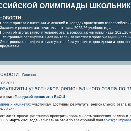
ССИЙСКОЙ ОЛИМПИАДЫ ШКОЛЬНИКО
Новости
Проект приказа о внесении изменений в Порядок проведения всероссийской
Задания и решения заключительного этапа 2025/26 учебного года
Приказ об итогах заключительного этапа всероссийской олимпиады 2025/26 у
Электронные сертификаты для учителей за участие в проверке муниципально
Электронные сертификаты для учителей за участие в проведении и проверке 
предметам
овости
| Главная
.03.2021
езультаты участников регионального этапа по 
сточник:
Городской оргкомитет ВсОШ
личных кабинетах
участникам доступны результаты регионального этапа в
пелляции.
ргкомитет просит участников проверить правильность занесения баллов и
:00 9 марта 2021 года
написать об этом по электронной почте
vos@olimpiada