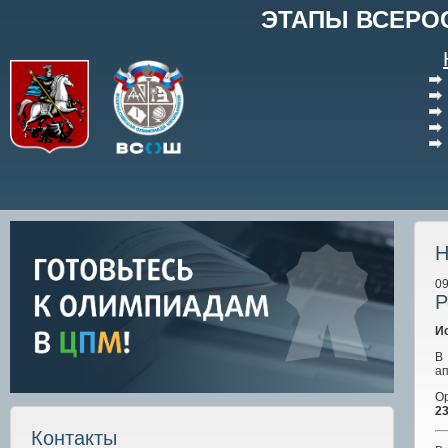
ЭТАПЫ ВСЕРО
Н
09
Р
И
В
а
О
23
Контакты