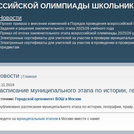
ССИЙСКОЙ ОЛИМПИАДЫ ШКОЛЬНИКО
Новости
Проект приказа о внесении изменений в Порядок проведения всероссийской
Задания и решения заключительного этапа 2025/26 учебного года
Приказ об итогах заключительного этапа всероссийской олимпиады 2025/26 у
Электронные сертификаты для учителей за участие в проверке муниципально
Электронные сертификаты для учителей за участие в проведении и проверке 
предметам
овости
| Главная
.11.2018
асписание муниципального этапа по истории, г
сточник:
Городской оргкомитет ВОШ в Москве
убликовано расписание муниципального этапа по истории, географии, праву 
ледите за
муниципальным этапом
в Москве вместе с нами!