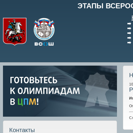
ЭТАПЫ ВСЕРО
Н
10
Р
И
Оп
С
Контакты