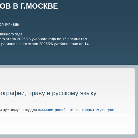
В В Г.МОСКВЕ
 олимпиады
чебного года
го этапа 2025/26 учебного года по 15 предметам
регионального этапа 2025/26 учебного года по 14
еографии, праву и русскому языку
и русскому языку для
администраций школ
и в
открытом доступе
.