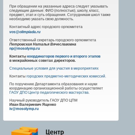
При обращении на указанные адреса следует указывать
следующие данные: ФИО (полностью), школу, класс,
предмет, этап и суть обращения. Сотрудникам школ также
необходимо указать свою должность.
Контактный адрес
городского
оргкомитета
vos@olimpiada.ru
Ответственный секретарь городского оргкомитета
Петровская Наталья Вячеславовна
np@mosolymp.ru
Контакты
координаторов первого и второго этапов
в межрайонных советах директоров.
Специальные условия для участия в мероприятиях
Контакты
городских предметно-методических комиссий
.
По поручению Департамента образования и науки
координацию организационной работы осуществляет
ГАОУ ДПО Центр педагогического мастерства
.
Научный руководитель
ГАОУ ДПО ЦПМ
Иван Валериевич Ященко
iv@mosolymp.ru