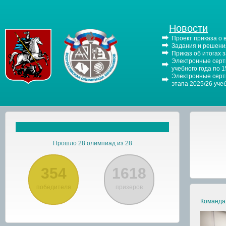
Новости
Проект приказа о
Задания и решения
Приказ об итогах 
Электронные серти
учебного года по 
Электронные серти
этапа 2025/26 уче
Прошло 28 олимпиад из 28
354
1618
победителя
призеров
Команда