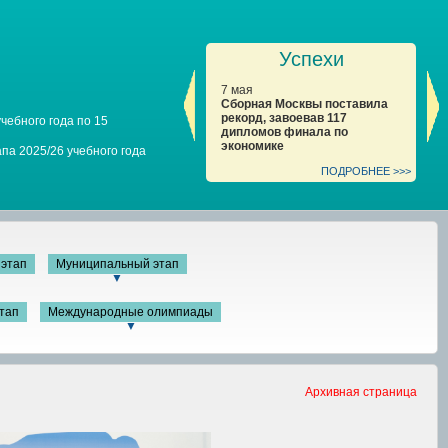
Успехи
7 мая
7 мая
7 
Москвичи получили более
Сборная Москвы поставила
Ко
половины дипломов
рекорд, завоевав 117
88
чебного года по 15
победителей финала по
дипломов финала по
за
биологии
экономике
ан
па 2025/26 учебного года
ПОДРОБНЕЕ >>>
ПОДРОБНЕЕ >>>
этап
Муниципальный этап
▼
тап
Международные олимпиады
▼
Архивная страница