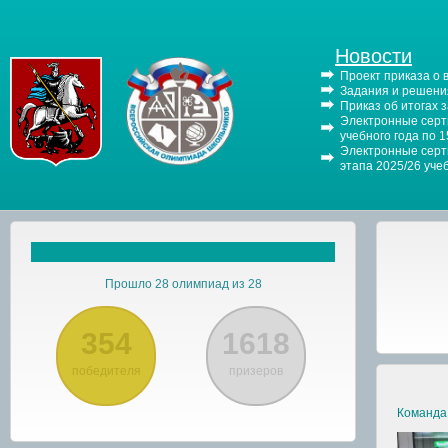
Новости
Проект приказа о
Задания и решения
Приказ об итогах 
Электронные серти
учебного года по 
Электронные серти
этапа 2025/26 уче
Прошло 28 олимпиад из 28
354
1618
победителя
призеров
Команда