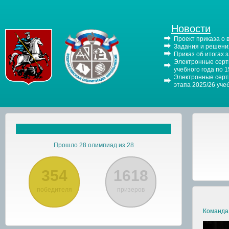
Новости
Проект приказа о
29 а
Задания и решения
Моск
Приказ об итогах 
дипл
Электронные серти
учебного года по 
Электронные серти
этапа 2025/26 уче
Прошло 28 олимпиад из 28
354
1618
победителя
призеров
Команда