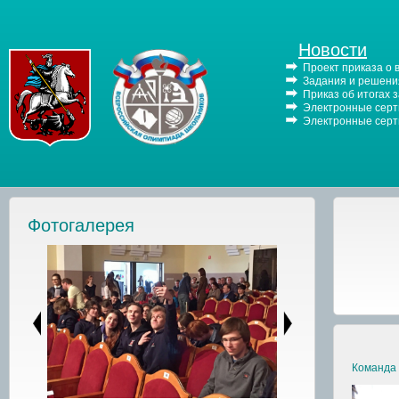
Новости
Проект приказа о
Задания и решения
Приказ об итогах 
Электронные серти
Электронные серти
Фотогалерея
Команда 