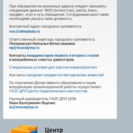
При обращении на указанные адреса следует указывать
следующие данные: ФИО (полностью), школу, класс,
предмет, этап и суть обращения. Сотрудникам школ также
необходимо указать свою должность.
Контактный адрес
городского
оргкомитета
vos@olimpiada.ru
Ответственный секретарь городского оргкомитета
Петровская Наталья Вячеславовна
np@mosolymp.ru
Контакты
координаторов первого и второго этапов
в межрайонных советах директоров.
Специальные условия для участия в мероприятиях
Контакты
городских предметно-методических комиссий
.
По поручению Департамента образования и науки
координацию организационной работы осуществляет
ГАОУ ДПО Центр педагогического мастерства
.
Научный руководитель
ГАОУ ДПО ЦПМ
Иван Валериевич Ященко
iv@mosolymp.ru