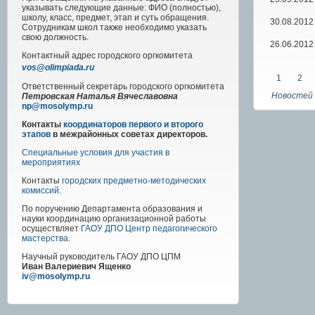
указывать следующие данные: ФИО (полностью),
школу, класс, предмет, этап и суть обращения.
30.08.2012
Сотрудникам школ также необходимо указать
свою должность.
26.06.2012
Контактный адрес
городского
оргкомитета
vos@olimpiada.ru
1
2
Ответственный секретарь городского оргкомитета
Новостей 
Петровская Наталья Вячеславовна
np@mosolymp.ru
Контакты
координаторов первого и второго
этапов
в межрайонных советах директоров.
Специальные условия для участия в
мероприятиях
Контакты
городских предметно-методических
комиссий
.
По поручению Департамента образования и
науки координацию организационной работы
осуществляет
ГАОУ ДПО Центр педагогического
мастерства
.
Научный руководитель
ГАОУ ДПО ЦПМ
Иван Валериевич Ященко
iv@mosolymp.ru