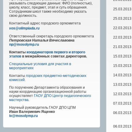
указывать следующие данные: ФИО (полностью),
школу, класс, предмет, этап и суть обращения.
25.03.2013
Сотрудникам школ также необходимо указать
свою должность.
25.03.2013
Контактный адрес
городского
оргкомитета
22.03.2013
vos@olimpiada.ru
Ответственный секретарь городского оргкомитета
22.03.2013
Петровская Наталья Вячеславовна
np@mosolymp.ru
21.03.2013
Контакты
координаторов первого и второго
15.03.2013
этапов
в межрайонных советах директоров.
Специальные условия для участия в
15.03.2013
мероприятиях
14.03.2013
Контакты
городских предметно-методических
комиссий
.
13.03.2013
По поручению Департамента образования и
науки координацию организационной работы
12.03.2013
осуществляет
ГАОУ ДПО Центр педагогического
мастерства
.
07.03.2013
Научный руководитель
ГАОУ ДПО ЦПМ
Иван Валериевич Ященко
06.03.2013
iv@mosolymp.ru
06.03.2013