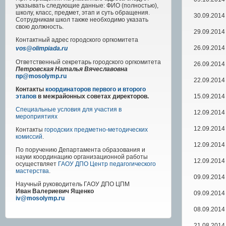
указывать следующие данные: ФИО (полностью),
школу, класс, предмет, этап и суть обращения.
30.09.2014
Сотрудникам школ также необходимо указать
свою должность.
29.09.2014
Контактный адрес
городского
оргкомитета
26.09.2014
vos@olimpiada.ru
Ответственный секретарь городского оргкомитета
26.09.2014
Петровская Наталья Вячеславовна
np@mosolymp.ru
22.09.2014
Контакты
координаторов первого и второго
15.09.2014
этапов
в межрайонных советах директоров.
Специальные условия для участия в
12.09.2014
мероприятиях
12.09.2014
Контакты
городских предметно-методических
комиссий
.
12.09.2014
По поручению Департамента образования и
науки координацию организационной работы
12.09.2014
осуществляет
ГАОУ ДПО Центр педагогического
мастерства
.
09.09.2014
Научный руководитель
ГАОУ ДПО ЦПМ
Иван Валериевич Ященко
09.09.2014
iv@mosolymp.ru
08.09.2014
21.08.2014