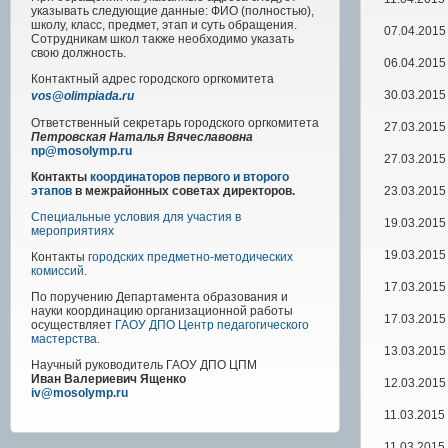
указывать следующие данные: ФИО (полностью),
школу, класс, предмет, этап и суть обращения.
07.04.2015
Сотрудникам школ также необходимо указать
свою должность.
06.04.2015
Контактный адрес
городского
оргкомитета
30.03.2015
vos@olimpiada.ru
Ответственный секретарь городского оргкомитета
27.03.2015
Петровская Наталья Вячеславовна
np@mosolymp.ru
27.03.2015
Контакты
координаторов первого и второго
23.03.2015
этапов
в межрайонных советах директоров.
Специальные условия для участия в
19.03.2015
мероприятиях
19.03.2015
Контакты
городских предметно-методических
комиссий
.
17.03.2015
По поручению Департамента образования и
науки координацию организационной работы
17.03.2015
осуществляет
ГАОУ ДПО Центр педагогического
мастерства
.
13.03.2015
Научный руководитель
ГАОУ ДПО ЦПМ
Иван Валериевич Ященко
12.03.2015
iv@mosolymp.ru
11.03.2015
11.03.2015