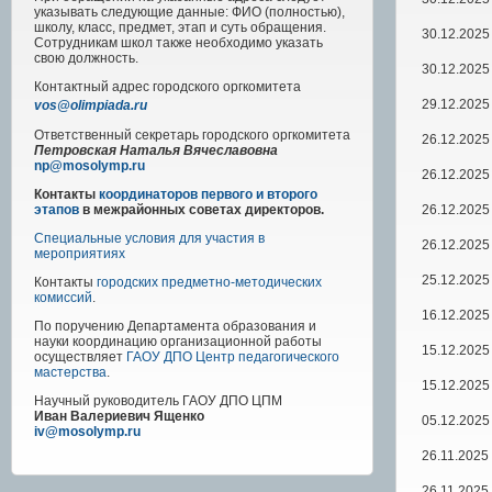
указывать следующие данные: ФИО (полностью),
школу, класс, предмет, этап и суть обращения.
30.12.2025
Сотрудникам школ также необходимо указать
свою должность.
30.12.2025
Контактный адрес
городского
оргкомитета
29.12.2025
vos@olimpiada.ru
Ответственный секретарь городского оргкомитета
26.12.2025
Петровская Наталья Вячеславовна
np@mosolymp.ru
26.12.2025
Контакты
координаторов первого и второго
26.12.2025
этапов
в межрайонных советах директоров.
Специальные условия для участия в
26.12.2025
мероприятиях
25.12.2025
Контакты
городских предметно-методических
комиссий
.
16.12.2025
По поручению Департамента образования и
науки координацию организационной работы
15.12.2025
осуществляет
ГАОУ ДПО Центр педагогического
мастерства
.
15.12.2025
Научный руководитель
ГАОУ ДПО ЦПМ
Иван Валериевич Ященко
05.12.2025
iv@mosolymp.ru
26.11.2025
26.11.2025