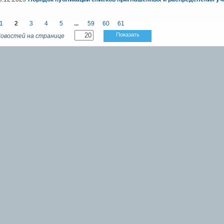
1
2
3
4
5
...
59
60
61
Показать
овостей на странице