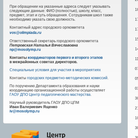
При обращении на указанные адреса следует указывать
1
следующие данные: ФИО (полностью), школу, класс,
предмет, этап и суть обращения. Сотрудникам школ также
1
необходимо указать свою должность.
Контактный адрес
городского
оргкомитета
1
vos@olimpiada.ru
1
Ответственный секретарь городского оргкомитета
Петровская Наталья Вячеславовна
1
np@mosolymp.ru
Контакты
координаторов первого и второго этапов
1
в межрайонных советах директоров.
0
Специальные условия для участия в мероприятиях
Контакты
городских предметно-методических комиссий
.
0
По поручению Департамента образования и науки
0
координацию организационной работы осуществляет
ГАОУ ДПО Центр педагогического мастерства
.
3
Научный руководитель
ГАОУ ДПО ЦПМ
Иван Валериевич Ященко
2
iv@mosolymp.ru
1
3
3