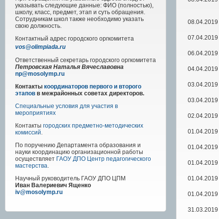
указывать следующие данные: ФИО (полностью),
школу, класс, предмет, этап и суть обращения.
Сотрудникам школ также необходимо указать
08.04.2019
свою должность.
07.04.2019
Контактный адрес
городского
оргкомитета
vos@olimpiada.ru
06.04.2019
Ответственный секретарь городского оргкомитета
Петровская Наталья Вячеславовна
04.04.2019
np@mosolymp.ru
03.04.2019
Контакты
координаторов первого и второго
этапов
в межрайонных советах директоров.
03.04.2019
Специальные условия для участия в
мероприятиях
02.04.2019
Контакты
городских предметно-методических
01.04.2019
комиссий
.
По поручению Департамента образования и
01.04.2019
науки координацию организационной работы
осуществляет
ГАОУ ДПО Центр педагогического
01.04.2019
мастерства
.
01.04.2019
Научный руководитель
ГАОУ ДПО ЦПМ
Иван Валериевич Ященко
iv@mosolymp.ru
01.04.2019
31.03.2019