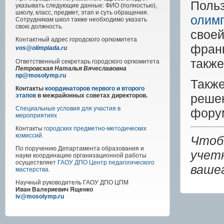
Поль
указывать следующие данные: ФИО (полностью),
школу, класс, предмет, этап и суть обращения.
олим
Сотрудникам школ также необходимо указать
свою должность.
свое
Контактный адрес
городского
оргкомитета
франц
vos@olimpiada.ru
также
Ответственный секретарь городского оргкомитета
Петровская Наталья Вячеславовна
np@mosolymp.ru
Такж
Контакты
координаторов первого и второго
реше
этапов
в межрайонных советах директоров.
Специальные условия для участия в
фору
мероприятиях
Контакты
городских предметно-методических
комиссий
.
Чтоб
По поручению Департамента образования и
учет
науки координацию организационной работы
осуществляет
ГАОУ ДПО Центр педагогического
ваше
мастерства
.
Научный руководитель
ГАОУ ДПО ЦПМ
Иван Валериевич Ященко
iv@mosolymp.ru