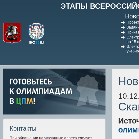
ЭТАПЫ ВСЕРОССИЙ
Ново
Проект
Задани
Приказ
Электр
по 15 
Электр
учебно
Нов
10.12
Ска
Исто
Контакты
олим
При обращении на указанные адреса следует