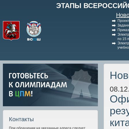
ЭТАПЫ ВСЕРОССИЙ
Ново
Проект
Задани
Приказ
Электр
по 15 
Электр
учебно
Нов
08.12
Офи
рез
Контакты
кит
При обращении на указанные адреса следует