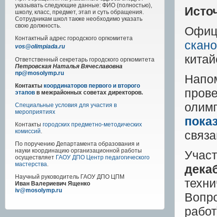
указывать следующие данные: ФИО (полностью),
Исто
школу, класс, предмет, этап и суть обращения.
Сотрудникам школ также необходимо указать
свою должность.
Офиц
Контактный адрес
городского
оргкомитета
скано
vos@olimpiada.ru
китай
Ответственный секретарь городского оргкомитета
Петровская Наталья Вячеславовна
np@mosolymp.ru
Напо
Контакты
координаторов первого и второго
пров
этапов
в межрайонных советах директоров.
оли
Специальные условия для участия в
мероприятиях
пока
Контакты
городских предметно-методических
комиссий
.
связа
По поручению Департамента образования и
науки координацию организационной работы
Уча
осуществляет
ГАОУ ДПО Центр педагогического
мастерства
.
дека
Научный руководитель
ГАОУ ДПО ЦПМ
техн
Иван Валериевич Ященко
iv@mosolymp.ru
Вопр
рабо