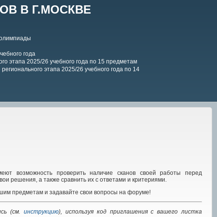
В В Г.МОСКВЕ
 олимпиады
чебного года
го этапа 2025/26 учебного года по 15 предметам
регионального этапа 2025/26 учебного года по 14
меют возможность проверить наличие сканов своей работы перед
ои решения, а также сравнить их с ответами и критериями.
дшим предметам и задавайте свои вопросы на форуме!
ись (см.
инструкцию
), используя код приглашения с вашего листка