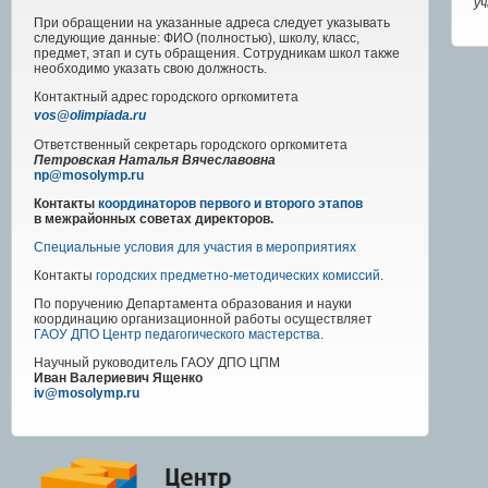
уч
При обращении на указанные адреса следует указывать
следующие данные: ФИО (полностью), школу, класс,
предмет, этап и суть обращения. Сотрудникам школ также
необходимо указать свою должность.
Контактный адрес
городского
оргкомитета
vos@olimpiada.ru
Ответственный секретарь городского оргкомитета
Петровская Наталья Вячеславовна
np@mosolymp.ru
Контакты
координаторов первого и второго этапов
в межрайонных советах директоров.
Специальные условия для участия в мероприятиях
Контакты
городских предметно-методических комиссий
.
По поручению Департамента образования и науки
координацию организационной работы осуществляет
ГАОУ ДПО Центр педагогического мастерства
.
Научный руководитель
ГАОУ ДПО ЦПМ
Иван Валериевич Ященко
iv@mosolymp.ru