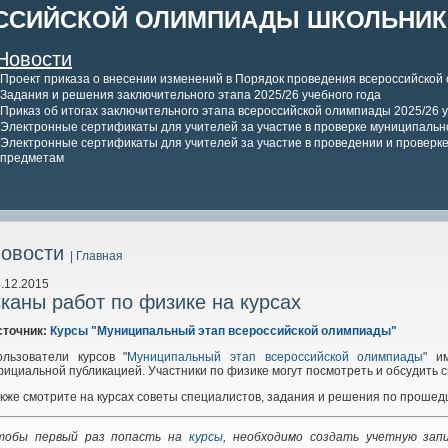
ССИЙСКОЙ ОЛИМПИАДЫ ШКОЛЬНИКО
Новости
Проект приказа о внесении изменений в Порядок проведения всероссийской
Задания и решения заключительного этапа 2025/26 учебного года
Приказ об итогах заключительного этапа всероссийской олимпиады 2025/26 у
Электронные сертификаты для учителей за участие в проверке муниципально
Электронные сертификаты для учителей за участие в проведении и проверке 
предметам
овости
| Главная
.12.2015
каны работ по физике на курсах
сточник:
Курсы "Муниципальный этап всероссийской олимпиады"
ользователи курсов "
Муниципальный этап всероссийской олимпиады
" и
ициальной публикацией. Участники по физике могут посмотреть и обсудить св
кже смотрите на курсах советы специалистов, задания и решения по проше
тобы первый раз попасть на
курсы
, необходимо создать учетную зап