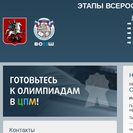
ЭТАПЫ ВСЕРО
Н
08
С
И
П
оф
Та
Контакты
Ч