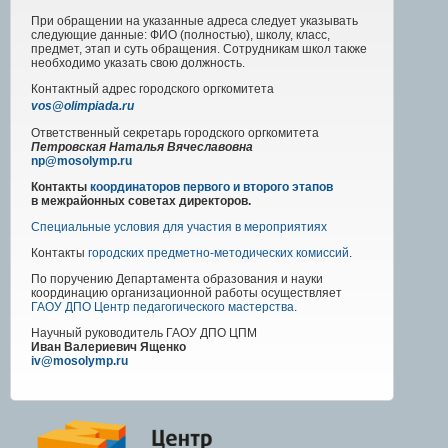
При обращении на указанные адреса следует указывать
следующие данные: ФИО (полностью), школу, класс,
предмет, этап и суть обращения. Сотрудникам школ также
необходимо указать свою должность.
Контактный адрес
городского
оргкомитета
vos@olimpiada.ru
Ответственный секретарь городского оргкомитета
Петровская Наталья Вячеславовна
np@mosolymp.ru
Контакты
координаторов первого и второго этапов
в межрайонных советах директоров.
Специальные условия для участия в мероприятиях
Контакты
городских предметно-методических комиссий
.
По поручению Департамента образования и науки
координацию организационной работы осуществляет
ГАОУ ДПО Центр педагогического мастерства
.
Научный руководитель
ГАОУ ДПО ЦПМ
Иван Валериевич Ященко
iv@mosolymp.ru