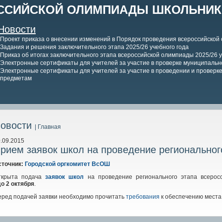
ССИЙСКОЙ ОЛИМПИАДЫ ШКОЛЬНИКО
Новости
Проект приказа о внесении изменений в Порядок проведения всероссийской
Задания и решения заключительного этапа 2025/26 учебного года
Приказ об итогах заключительного этапа всероссийской олимпиады 2025/26 у
Электронные сертификаты для учителей за участие в проверке муниципально
Электронные сертификаты для учителей за участие в проведении и проверке 
предметам
овости
| Главная
.09.2015
рием заявок школ на проведение региональног
сточник:
Городской оргкомитет ВсОШ
ткрыта подача
заявок школ
на проведение регионального этапа всеросс
о 2 октября
.
еред подачей заявки необходимо прочитать
требования
к обеспечению места