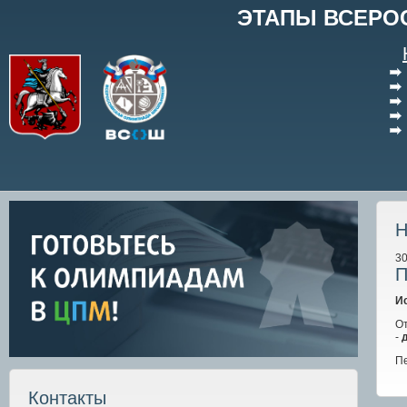
ЭТАПЫ ВСЕРО
Н
30
П
И
О
-
д
П
Контакты