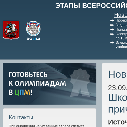
ЭТАПЫ ВСЕРОССИЙ
Ново
Проект
Задани
Приказ
Электр
по 15 
Электр
учебно
Нов
23.09
Шко
при
Контакты
Исто
При обращении на указанные адреса следует