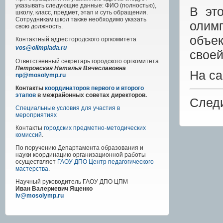
указывать следующие данные: ФИО (полностью),
В эт
школу, класс, предмет, этап и суть обращения.
Сотрудникам школ также необходимо указать
олим
свою должность.
объе
Контактный адрес
городского
оргкомитета
vos@olimpiada.ru
своей
Ответственный секретарь городского оргкомитета
Петровская Наталья Вячеславовна
На с
np@mosolymp.ru
Контакты
координаторов первого и второго
этапов
в межрайонных советах директоров.
След
Специальные условия для участия в
мероприятиях
Контакты
городских предметно-методических
комиссий
.
По поручению Департамента образования и
науки координацию организационной работы
осуществляет
ГАОУ ДПО Центр педагогического
мастерства
.
Научный руководитель
ГАОУ ДПО ЦПМ
Иван Валериевич Ященко
iv@mosolymp.ru