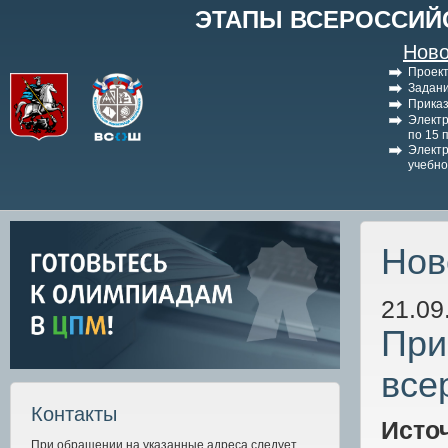
ЭТАПЫ ВСЕРОССИЙ
Ново
Проект
Задани
Приказ
Электр
по 15 
Электр
учебно
Нов
21.09
При
все
Контакты
Исто
При обращении на указанные адреса следует