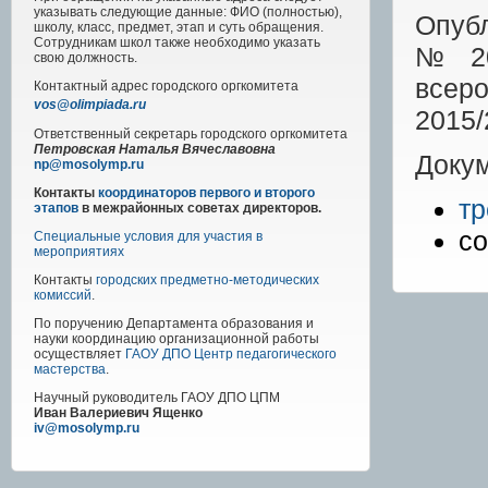
указывать следующие данные: ФИО (полностью),
Опуб
школу, класс, предмет, этап и суть обращения.
Сотрудникам школ также необходимо указать
№209
свою должность.
всер
Контактный адрес
городского
оргкомитета
vos@olimpiada.ru
2015/
Ответственный секретарь городского оргкомитета
Петровская Наталья Вячеславовна
Докум
np@mosolymp.ru
Контакты
координаторов первого и второго
тр
этапов
в межрайонных советах директоров.
с
Специальные условия для участия в
мероприятиях
Контакты
городских предметно-методических
комиссий
.
По поручению Департамента образования и
науки координацию организационной работы
осуществляет
ГАОУ ДПО Центр педагогического
мастерства
.
Научный руководитель
ГАОУ ДПО ЦПМ
Иван Валериевич Ященко
iv@mosolymp.ru