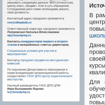
указывать следующие данные: ФИО (полностью),
Исто
школу, класс, предмет, этап и суть обращения.
Сотрудникам школ также необходимо указать
свою должность.
В ра
Контактный адрес
городского
оргкомитета
центр
vos@olimpiada.ru
повыш
Ответственный секретарь городского оргкомитета
Петровская Наталья Вячеславовна
школь
np@mosolymp.ru
Контакты
координаторов первого и второго
Данн
этапов
в межрайонных советах директоров.
пров
Специальные условия для участия в
мероприятиях
свое
Контакты
городских предметно-методических
комиссий
.
курсы
По поручению Департамента образования и
квали
науки координацию организационной работы
осуществляет
ГАОУ ДПО Центр педагогического
мастерства
.
Для 
Научный руководитель
ГАОУ ДПО ЦПМ
обуч
Иван Валериевич Ященко
iv@mosolymp.ru
удос
повы