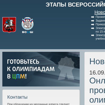
ЭТАПЫ ВСЕРОССИЙ
Ново
Проект
Задани
Приказ
Электр
по 15 
Электр
учебно
Нов
16.09
Онл
про
Контакты
оли
При обращении на указанные адреса следует