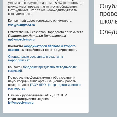
указывать следующие данные: ФИО (полностью),
Опуб
школу, класс, предмет, этап и суть обращения.
Сотрудникам школ также необходимо указать
пров
свою должность.
школь
Контактный адрес
городского
оргкомитета
vos@olimpiada.ru
След
Ответственный секретарь городского оргкомитета
Петровская Наталья Вячеславовна
np@mosolymp.ru
Контакты
координаторов первого и второго
этапов
в межрайонных советах директоров.
Специальные условия для участия в
мероприятиях
Контакты
городских предметно-методических
комиссий
.
По поручению Департамента образования и
науки координацию организационной работы
осуществляет
ГАОУ ДПО Центр педагогического
мастерства
.
Научный руководитель
ГАОУ ДПО ЦПМ
Иван Валериевич Ященко
iv@mosolymp.ru