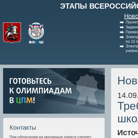
ЭТАПЫ ВСЕРОССИЙ
Ново
Проект
Задани
Приказ
Электр
по 15 
Электр
учебно
Нов
14.09
Тре
шко
Контакты
Исто
При обращении на указанные адреса следует