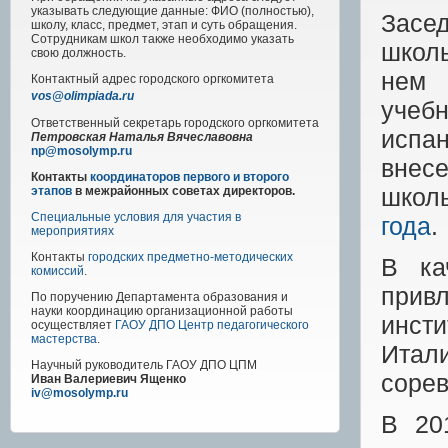
указывать следующие данные: ФИО (полностью),
Засе
школу, класс, предмет, этап и суть обращения.
Сотрудникам школ также необходимо указать
школь
свою должность.
нем 
Контактный адрес
городского
оргкомитета
vos@olimpiada.ru
учеб
Ответственный секретарь городского оргкомитета
испан
Петровская Наталья Вячеславовна
np@mosolymp.ru
внес
Контакты
координаторов первого и второго
школ
этапов
в межрайонных советах директоров.
Специальные условия для участия в
года
.
мероприятиях
Контакты
городских предметно-методических
В ка
комиссий
.
прив
По поручению Департамента образования и
науки координацию организационной работы
инст
осуществляет
ГАОУ ДПО Центр педагогического
мастерства
.
Итал
Научный руководитель
ГАОУ ДПО ЦПМ
сорев
Иван Валериевич Ященко
iv@mosolymp.ru
В 20