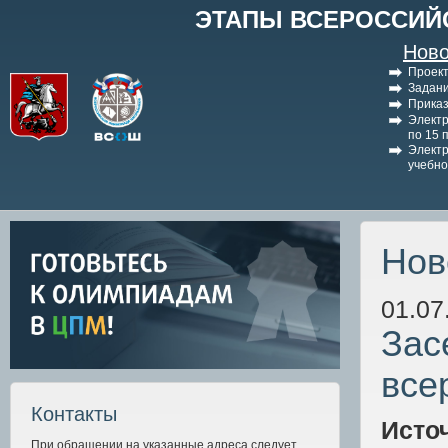
ЭТАПЫ ВСЕРОССИЙ
Ново
Проект
Задани
Приказ
Электр
по 15 
Электр
учебно
Нов
01.07
Зас
все
Контакты
Исто
При обращении на указанные адреса следует