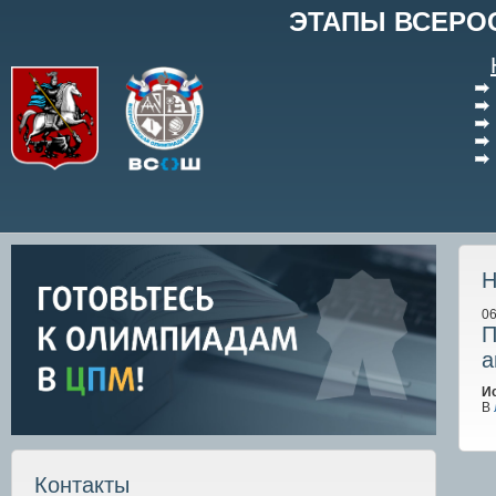
ЭТАПЫ ВСЕРО
Н
06
П
а
И
В
Контакты