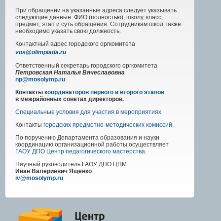
При обращении на указанные адреса следует указывать
следующие данные: ФИО (полностью), школу, класс,
предмет, этап и суть обращения. Сотрудникам школ также
необходимо указать свою должность.
Контактный адрес
городского
оргкомитета
vos@olimpiada.ru
Ответственный секретарь городского оргкомитета
Петровская Наталья Вячеславовна
np@mosolymp.ru
Контакты
координаторов первого и второго этапов
в межрайонных советах директоров.
Специальные условия для участия в мероприятиях
Контакты
городских предметно-методических комиссий
.
По поручению Департамента образования и науки
координацию организационной работы осуществляет
ГАОУ ДПО Центр педагогического мастерства
.
Научный руководитель
ГАОУ ДПО ЦПМ
Иван Валериевич Ященко
iv@mosolymp.ru