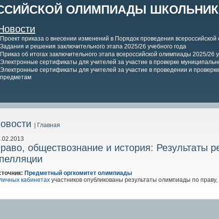
ССИЙСКОЙ ОЛИМПИАДЫ ШКОЛЬНИКО
Новости
Проект приказа о внесении изменений в Порядок проведения всероссийской
Задания и решения заключительного этапа 2025/26 учебного года
Приказ об итогах заключительного этапа всероссийской олимпиады 2025/26 у
Электронные сертификаты для учителей за участие в проверке муниципально
Электронные сертификаты для учителей за участие в проведении и проверке 
предметам
овости
| Главная
.02.2013
раво, обществознание и история: Результаты 
пелляции
сточник:
Предметный оргкомитет олимпиады
личных кабинетах
участников опубликованы результаты олимпиады по праву,