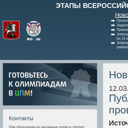
ЭТАПЫ ВСЕРОССИЙ
Ново
Проект
Задани
Приказ
Электр
по 15 
Электр
учебно
Нов
12.03
Пуб
про
Контакты
Исто
При обращении на указанные адреса следует