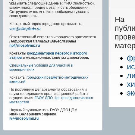
указывать следующие данные: ФИО (полностью),
школу, класс, предмет, этап и суть обращения.
Сотрудникам школ также необходимо указать
свою должность.
На 
Контактный адрес
городского
оргкомитета
пу
vos@olimpiada.ru
пров
Ответственный секретарь городского оргкомитета
Петровская Наталья Вячеславовна
мате
np@mosolymp.ru
Контакты
координаторов первого и второго
фр
этапов
в межрайонных советах директоров.
ис
Специальные условия для участия в
мероприятиях
ли
Контакты
городских предметно-методических
комиссий
.
х
По поручению Департамента образования и
эк
науки координацию организационной работы
осуществляет
ГАОУ ДПО Центр педагогического
мастерства
.
Научный руководитель
ГАОУ ДПО ЦПМ
Иван Валериевич Ященко
iv@mosolymp.ru