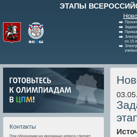
ЭТАПЫ ВСЕРОССИЙ
Ново
Проект
Задани
Приказ
Электр
по 15 
Электр
учебно
Нов
03.05
Зад
эта
Контакты
Исто
При обращении на указанные адреса следует