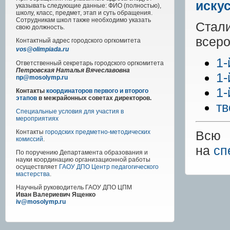
искус
указывать следующие данные: ФИО (полностью),
школу, класс, предмет, этап и суть обращения.
Сотрудникам школ также необходимо указать
Стал
свою должность.
всеро
Контактный адрес
городского
оргкомитета
vos@olimpiada.ru
1-
Ответственный секретарь городского оргкомитета
Петровская Наталья Вячеславовна
1-
np@mosolymp.ru
1-
Контакты
координаторов первого и второго
этапов
в межрайонных советах директоров.
тв
Специальные условия для участия в
мероприятиях
Всю 
Контакты
городских предметно-методических
комиссий
.
на
сп
По поручению Департамента образования и
науки координацию организационной работы
осуществляет
ГАОУ ДПО Центр педагогического
мастерства
.
Научный руководитель
ГАОУ ДПО ЦПМ
Иван Валериевич Ященко
iv@mosolymp.ru