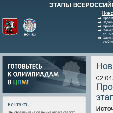
ЭТАПЫ ВСЕРОССИЙ
Ново
Проект
Задани
Приказ
Электр
по 15 
Электр
учебно
Нов
02.04
Про
эта
Контакты
Исто
При обращении на указанные адреса следует