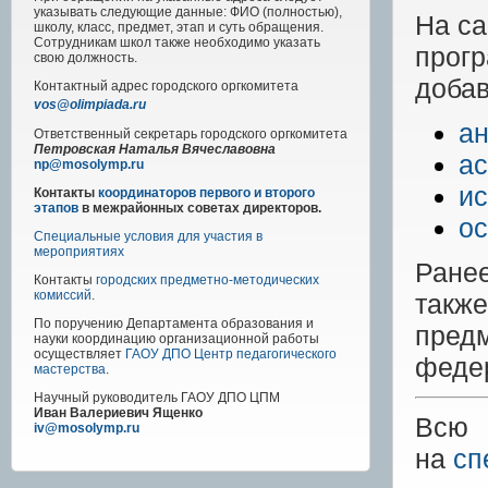
указывать следующие данные: ФИО (полностью),
На с
школу, класс, предмет, этап и суть обращения.
Сотрудникам школ также необходимо указать
прог
свою должность.
добав
Контактный адрес
городского
оргкомитета
vos@olimpiada.ru
ан
Ответственный секретарь городского оргкомитета
Петровская Наталья Вячеславовна
а
np@mosolymp.ru
ис
Контакты
координаторов первого и второго
этапов
в межрайонных советах директоров.
ос
Специальные условия для участия в
мероприятиях
Ране
Контакты
городских предметно-методических
комиссий
.
так
По поручению Департамента образования и
пред
науки координацию организационной работы
осуществляет
ГАОУ ДПО Центр педагогического
феде
мастерства
.
Научный руководитель
ГАОУ ДПО ЦПМ
Иван Валериевич Ященко
Всю 
iv@mosolymp.ru
на
сп