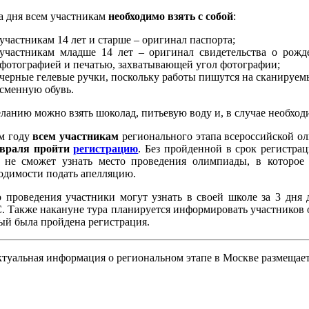
а дня всем участникам
необходимо взять с собой
:
участникам 14 лет и старше – оригинал паспорта;
участникам младше 14 лет – оригинал свидетельства о рожд
фотографией и печатью, захватывающей угол фотографии;
черные гелевые ручки, поскольку работы пишутся на сканируем
сменную обувь.
ланию можно взять шоколад, питьевую воду и, в случае необход
м году
всем участникам
регионального этапа всероссийской о
евраля пройти
регистрацию
. Без пройденной в срок регистра
 не сможет узнать место проведения олимпиады, в которое 
одимости подать апелляцию.
 проведения участники могут узнать в своей школе за 3 дня
 Также накануне тура планируется информировать участников о
ый была пройдена регистрация.
ктуальная информация о региональном этапе в Москве размещае