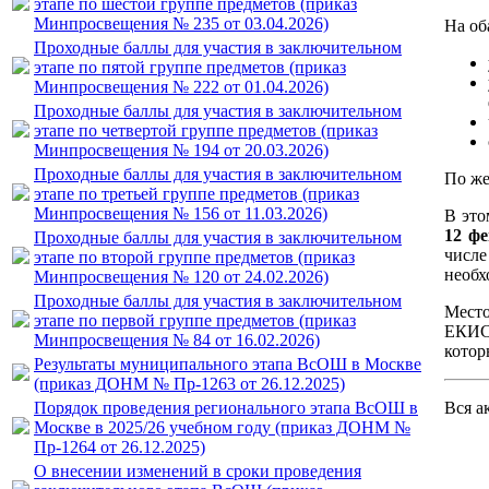
этапе по шестой группе предметов (приказ
Минпросвещения № 235 от 03.04.2026)
На об
Проходные баллы для участия в заключительном
этапе по пятой группе предметов (приказ
Минпросвещения № 222 от 01.04.2026)
Проходные баллы для участия в заключительном
этапе по четвертой группе предметов (приказ
Минпросвещения № 194 от 20.03.2026)
Проходные баллы для участия в заключительном
По же
этапе по третьей группе предметов (приказ
Минпросвещения № 156 от 11.03.2026)
В это
12 ф
Проходные баллы для участия в заключительном
числе
этапе по второй группе предметов (приказ
необх
Минпросвещения № 120 от 24.02.2026)
Проходные баллы для участия в заключительном
Место
этапе по первой группе предметов (приказ
ЕКИС.
Минпросвещения № 84 от 16.02.2026)
котор
Результаты муниципального этапа ВсОШ в Москве
(приказ ДОНМ № Пр-1263 от 26.12.2025)
Порядок проведения регионального этапа ВсОШ в
Вся а
Москве в 2025/26 учебном году (приказ ДОНМ №
Пр-1264 от 26.12.2025)
О внесении изменений в сроки проведения