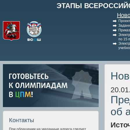
ЭТАПЫ ВСЕРОССИЙ
Ново
Проект
Задани
Приказ
Электр
по 15 
Электр
учебно
Нов
20.01
Пре
об 
Контакты
Исто
При обращении на указанные адреса следует