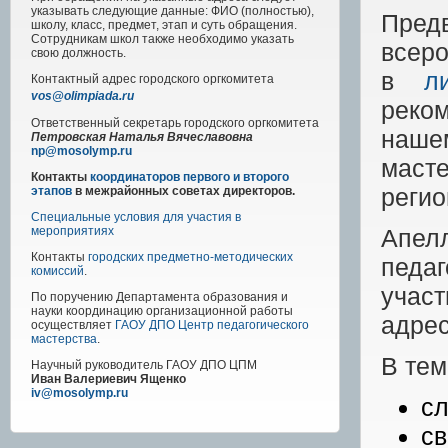
указывать следующие данные: ФИО (полностью),
Предв
школу, класс, предмет, этап и суть обращения.
Сотрудникам школ также необходимо указать
всер
свою должность.
в
л
Контактный адрес
городского
оргкомитета
vos@olimpiada.ru
реко
Ответственный секретарь городского оргкомитета
наше
Петровская Наталья Вячеславовна
np@mosolymp.ru
масте
Контакты
координаторов первого и второго
регио
этапов
в межрайонных советах директоров.
Специальные условия для участия в
Апел
мероприятиях
Контакты
городских предметно-методических
педаг
комиссий
.
уча
По поручению Департамента образования и
науки координацию организационной работы
адре
осуществляет
ГАОУ ДПО Центр педагогического
мастерства
.
В тем
Научный руководитель
ГАОУ ДПО ЦПМ
Иван Валериевич Ященко
iv@mosolymp.ru
сл
с