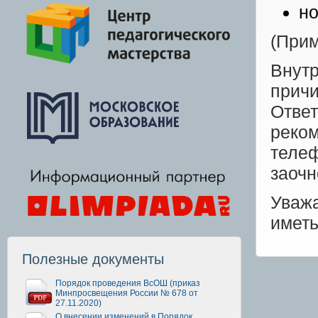
но
(Прим
Внут
причи
Отве
рек
телеф
заоч
Уваж
иметь
Полезные документы
Порядок проведения ВсОШ (приказ
Минпросвещения России № 678 от
27.11.2020)
О внесении изменений в Порядок