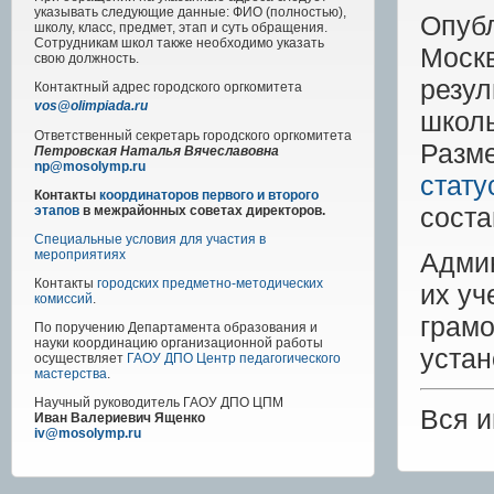
указывать следующие данные: ФИО (полностью),
Опуб
школу, класс, предмет, этап и суть обращения.
Сотрудникам школ также необходимо указать
Мос
свою должность.
резу
Контактный адрес
городского
оргкомитета
vos@olimpiada.ru
школ
Ответственный секретарь городского оргкомитета
Разм
Петровская Наталья Вячеславовна
np@mosolymp.ru
стату
Контакты
координаторов первого и второго
сост
этапов
в межрайонных советах директоров.
Специальные условия для участия в
Админ
мероприятиях
Контакты
городских предметно-методических
их уч
комиссий
.
грам
По поручению Департамента образования и
науки координацию организационной работы
уста
осуществляет
ГАОУ ДПО Центр педагогического
мастерства
.
Научный руководитель
ГАОУ ДПО ЦПМ
Вся 
Иван Валериевич Ященко
iv@mosolymp.ru