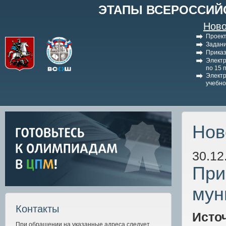
ЭТАПЫ ВСЕРОССИЙ
Ново
Проект
Задани
Приказ
Электр
по 15 
Электр
учебно
Нов
30.12
При
мун
Контакты
Исто
При обращении на указанные адреса следует